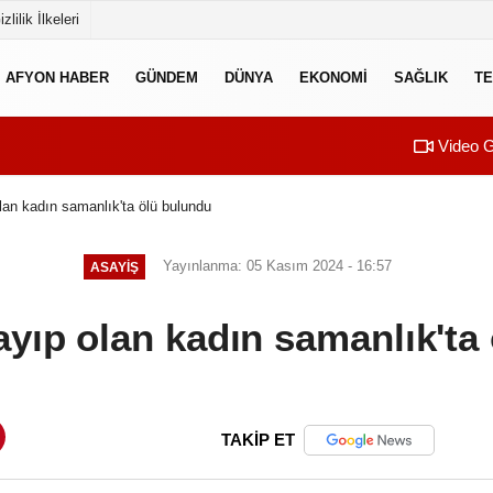
izlilik İlkeleri
AFYON HABER
GÜNDEM
DÜNYA
EKONOMI
SAĞLIK
TE
Video G
olan kadın samanlık'ta ölü bulundu
Yayınlanma: 05 Kasım 2024 - 16:57
ASAYIŞ
kayıp olan kadın samanlık'ta
TAKİP ET