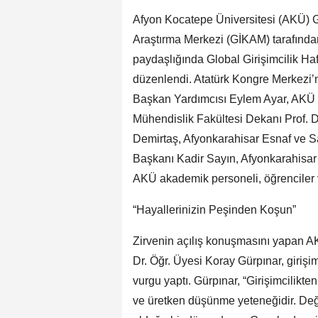
Afyon Kocatepe Üniversitesi (AKÜ) G
Araştırma Merkezi (GİKAM) tarafından İ
paydaşlığında Global Girişimcilik Haf
düzenlendi. Atatürk Kongre Merkezi’n
Başkan Yardımcısı Eylem Ayar, AKÜ R
Mühendislik Fakültesi Dekanı Prof. D
Demirtaş, Afyonkarahisar Esnaf ve 
Başkanı Kadir Sayın, Afyonkarahisar
AKÜ akademik personeli, öğrenciler ve
“Hayallerinizin Peşinden Koşun”
Zirvenin açılış konuşmasını yapan AK
Dr. Öğr. Üyesi Koray Gürpınar, giriş
vurgu yaptı. Gürpınar, “Girişimcilikten
ve üretken düşünme yeteneğidir. Deği