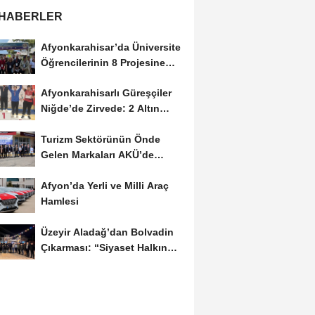
 HABERLER
Afyonkarahisar’da Üniversite
Öğrencilerinin 8 Projesine
ÜNİDES...
Afyonkarahisarlı Güreşçiler
Niğde’de Zirvede: 2 Altın
Madalya...
Turizm Sektörünün Önde
Gelen Markaları AKÜ’de
Öğrencilerle Buluştu
Afyon’da Yerli ve Milli Araç
Hamlesi
Üzeyir Aladağ’dan Bolvadin
Çıkarması: “Siyaset Halkın
İçinde...