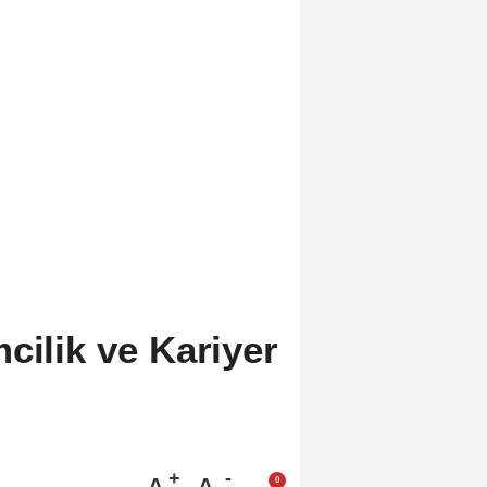
cilik ve Kariyer
A
A