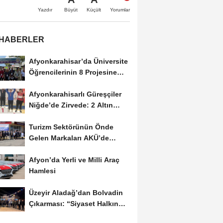
Büyüt
Küçült
Yazdır
Yorumlar
 HABERLER
Afyonkarahisar’da Üniversite
Öğrencilerinin 8 Projesine
ÜNİDES...
Afyonkarahisarlı Güreşçiler
Niğde’de Zirvede: 2 Altın
Madalya...
Turizm Sektörünün Önde
Gelen Markaları AKÜ’de
Öğrencilerle Buluştu
Afyon’da Yerli ve Milli Araç
Hamlesi
Üzeyir Aladağ’dan Bolvadin
Çıkarması: “Siyaset Halkın
İçinde...