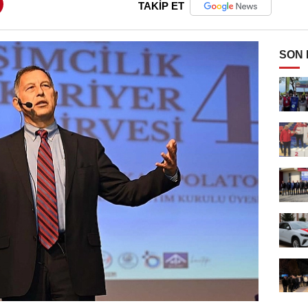
TAKİP ET
SON