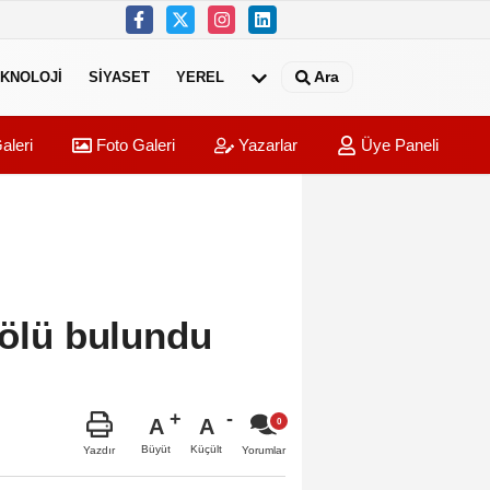
Ara
KNOLOJI
SIYASET
YEREL
aleri
Foto Galeri
Yazarlar
Üye Paneli
 ölü bulundu
A
A
Büyüt
Küçült
Yazdır
Yorumlar