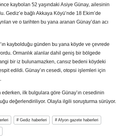
önce kaybolan 52 yaşındaki Asiye Günay, ailesinin
ndu. Gediz’e bağlı Akkaya Köyü’nde 18 Ekim’de
yrılan ve o tarihten bu yana aranan Günay’dan acı
ay’ın kaybolduğu günden bu yana köyde ve çevrede
ordu. Ormanlık alanlar dahil geniş bir bölgede
angi bir iz bulunamazken, cansız bedeni köydeki
spit edildi. Günay’ın cesedi, otopsi işlemleri için
.
am ederken, ilk bulgulara göre Günay’ın cesedinin
ğu değerlendiriliyor. Olayla ilgili soruşturma sürüyor.
rleri
# Gediz haberleri
# Afyon gazete haberleri