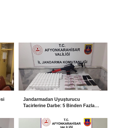
si
Jandarmadan Uyuşturucu
Tacirlerine Darbe: 5 Binden Fazla
Hap ve Yüklü Miktarda Para
Yakalandı