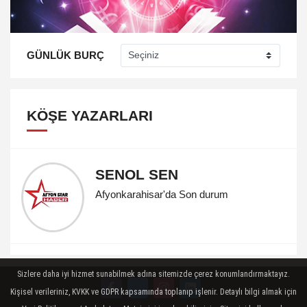
GÜNLÜK BURÇ
KÖŞE YAZARLARI
SENOL SEN
Afyonkarahisar'da Son durum
Sizlere daha iyi hizmet sunabilmek adına sitemizde çerez konumlandırmaktayız.
Kişisel verileriniz, KVKK ve GDPR kapsamında toplanıp işlenir. Detaylı bilgi almak için