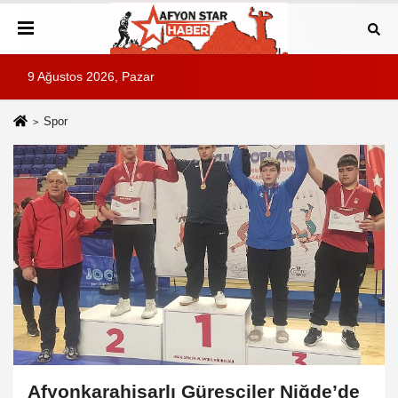
9 Ağustos 2026, Pazar
Spor
Afyonkarahisarlı Güreşçiler Niğde’de