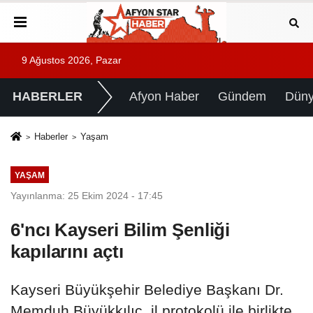
9 Ağustos 2026, Pazar
HABERLER
Afyon Haber
Gündem
Dün
Haberler
Yaşam
YAŞAM
Yayınlanma: 25 Ekim 2024 - 17:45
6'ncı Kayseri Bilim Şenliği
kapılarını açtı
Kayseri Büyükşehir Belediye Başkanı Dr.
Memduh Büyükkılıç, il protokolü ile birlikte