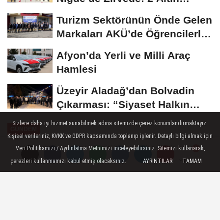
Madalya...
Turizm Sektörünün Önde Gelen
Markaları AKÜ’de Öğrencilerle
Buluştu
Afyon’da Yerli ve Milli Araç
Hamlesi
Üzeyir Aladağ’dan Bolvadin
Çıkarması: “Siyaset Halkın
İçinde...
Sizlere daha iyi hizmet sunabilmek adına sitemizde çerez konumlandırmaktayız.
GÜNDEM
Kişisel verileriniz, KVKK ve GDPR kapsamında toplanıp işlenir. Detaylı bilgi almak için
Yayınlanma: 25 Ekim 2024 - 17:45
Veri Politikamızı / Aydınlatma Metnimizi inceleyebilirsiniz. Sitemizi kullanarak,
çerezleri kullanmamızı kabul etmiş olacaksınız.
AYRINTILAR
TAMAM
Yorumlar
Yorumlar
Bakan Yerlikaya: Akademinin
içinde hiçbir şekilde bir rehin olayı
yaşanmamıştır