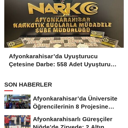
Afyonkarahisar’da Uyuşturucu
Çetesine Darbe: 558 Adet Uyuşturucu
Madde Ele Geçirildi
SON HABERLER
Afyonkarahisar’da Üniversite
Öğrencilerinin 8 Projesine
ÜNİDES...
Afyonkarahisarlı Güreşçiler
Niğde’de Zirvede: 2 Altın