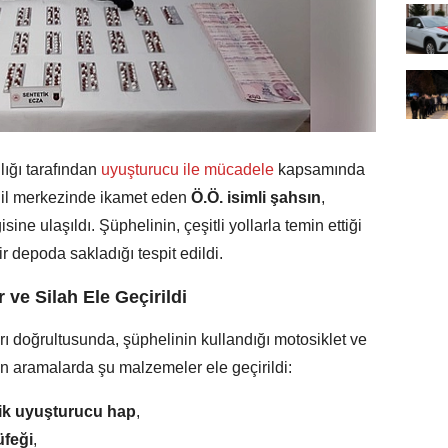
ığı tarafından
uyuşturucu ile mücadele
kapsamında
, il merkezinde ikamet eden
Ö.Ö. isimli şahsın
,
sine ulaşıldı. Şüphelinin, çeşitli yollarla temin ettiği
r depoda sakladığı tespit edildi.
e Silah Ele Geçirildi
 doğrultusunda, şüphelinin kullandığı motosiklet ve
an aramalarda şu malzemeler ele geçirildi:
tik uyuşturucu hap
,
üfeği
,