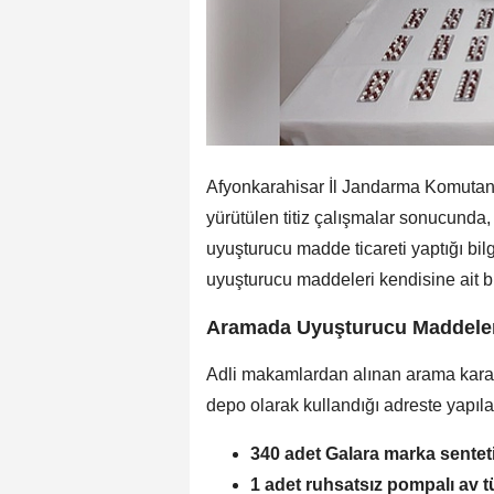
Afyonkarahisar İl Jandarma Komutanl
yürütülen titiz çalışmalar sonucunda
uyuşturucu madde ticareti yaptığı bilgi
uyuşturucu maddeleri kendisine ait bi
Aramada Uyuşturucu Maddeler v
Adli makamlardan alınan arama kararı
depo olarak kullandığı adreste yapıl
340 adet Galara marka sente
1 adet ruhsatsız pompalı av t