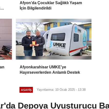
Afyon’da Çocuklar Sağlıklı Yaşam
i
İçin Bilgilendirildi
ın
ran
Afyonkarahisar UMKE’ye
Hayırseverlerden Anlamlı Destek
Yayınlanma: 10 Ocak 2025 - 13:38
ASAYIŞ
r'da Depoya Uyuşturucu Ba