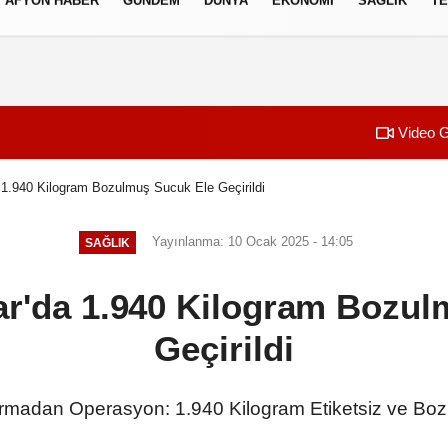
AFYON HABER
GÜNDEM
DÜNYA
EKONOMI
SAĞLIK
TE
izlilik İlkeleri
Video G
 1.940 Kilogram Bozulmuş Sucuk Ele Geçirildi
Yayınlanma: 10 Ocak 2025 - 14:05
SAĞLIK
ar'da 1.940 Kilogram Bozul
Geçirildi
rmadan Operasyon: 1.940 Kilogram Etiketsiz ve Bozu