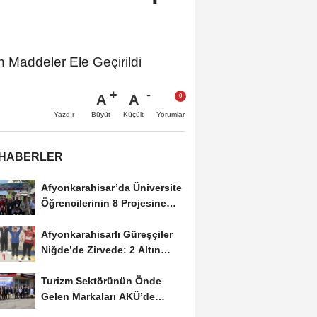
Maddeler Ele Geçirildi
A
A
Büyüt
Küçült
Yazdır
Yorumlar
 HABERLER
Afyonkarahisar’da Üniversite
Öğrencilerinin 8 Projesine
ÜNİDES...
Afyonkarahisarlı Güreşçiler
Niğde’de Zirvede: 2 Altın
Madalya...
Turizm Sektörünün Önde
Gelen Markaları AKÜ’de
Öğrencilerle Buluştu