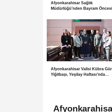
Afyonkarahisar Sağlık
Müdürlüğü’nden Bayram Önces
Uyarı: Sağlıklı Bayram İçin 10 Alt
Kural
Afyonkarahisar Valisi Kübra Gü
Yiğitbaşı, Yeşilay Haftası’nda
YEDAM’ı Ziyaret Etti
Afyonkarahisa