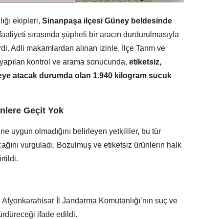
ğı ekipleri,
Sinanpaşa ilçesi Güney beldesinde
faaliyeti sırasında şüpheli bir aracın durdurulmasıyla
rdi. Adli makamlardan alınan izinle, İlçe Tarım ve
e yapılan kontrol ve arama sonucunda,
etiketsiz,
keye atacak durumda olan 1.940 kilogram sucuk
nlere Geçit Yok
ine uygun olmadığını belirleyen yetkililer, bu tür
lacağını vurguladı. Bozulmuş ve etiketsiz ürünlerin halk
rtildi.
ken, Afyonkarahisar İl Jandarma Komutanlığı’nın suç ve
ürdüreceği ifade edildi.