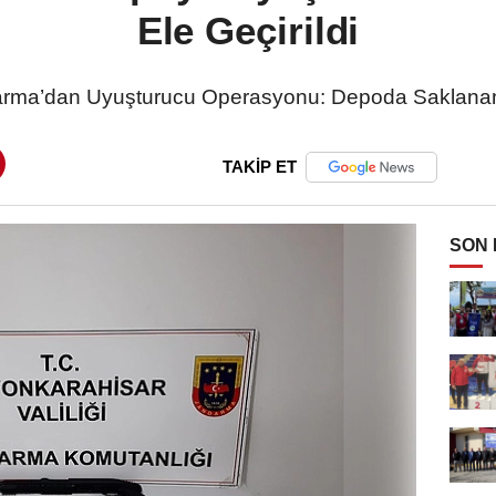
Ele Geçirildi
darma’dan Uyuşturucu Operasyonu: Depoda Saklanan 
TAKİP ET
SON