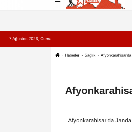
Künye
İletişim
Çerez Politikası
G
7 Ağustos 2026, Cuma
Haberler
Sağlık
Afyonkarahisar'da
Afyonkarahis
Afyonkarahisar'da Janda