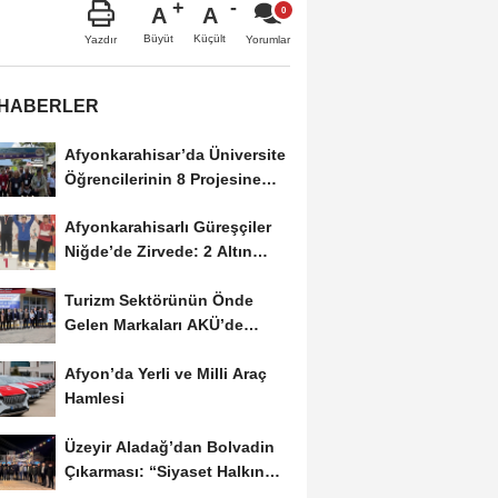
A
A
Büyüt
Küçült
Yazdır
Yorumlar
 HABERLER
Afyonkarahisar’da Üniversite
Öğrencilerinin 8 Projesine
ÜNİDES...
Afyonkarahisarlı Güreşçiler
Niğde’de Zirvede: 2 Altın
Madalya...
Turizm Sektörünün Önde
Gelen Markaları AKÜ’de
Öğrencilerle Buluştu
Afyon’da Yerli ve Milli Araç
Hamlesi
Üzeyir Aladağ’dan Bolvadin
Çıkarması: “Siyaset Halkın
İçinde...