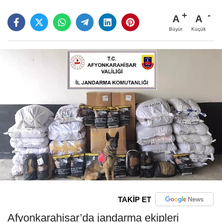
A
A
Büyüt
Küçült
TAKİP ET
Afyonkarahisar’da jandarma ekipleri