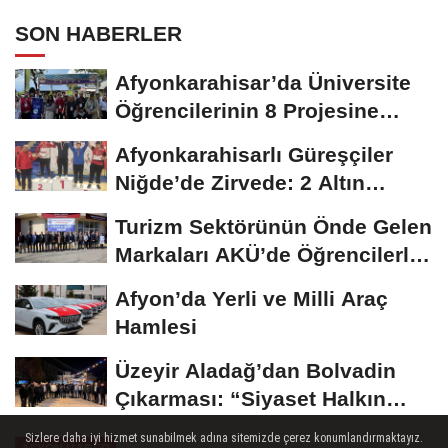
SON HABERLER
Afyonkarahisar’da Üniversite
Öğrencilerinin 8 Projesine
ÜNİDES...
Afyonkarahisarlı Güreşçiler
Niğde’de Zirvede: 2 Altın
Madalya...
Turizm Sektörünün Önde Gelen
Markaları AKÜ’de Öğrencilerle
Buluştu
Afyon’da Yerli ve Milli Araç
Hamlesi
Üzeyir Aladağ’dan Bolvadin
Çıkarması: “Siyaset Halkın
İçinde...
Sizlere daha iyi hizmet sunabilmek adına sitemizde çerez konumlandırmaktayız.