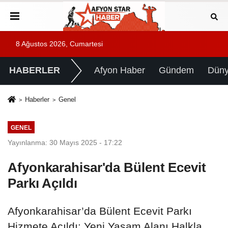
8 Ağustos 2026, Cumartesi
HABERLER
Afyon Haber
Gündem
Dün
Haberler
Genel
GENEL
Yayınlanma: 30 Mayıs 2025 - 17:22
Afyonkarahisar'da Bülent Ecevit
Parkı Açıldı
Afyonkarahisar’da Bülent Ecevit Parkı
Hizmete Açıldı: Yeni Yaşam Alanı Halkla