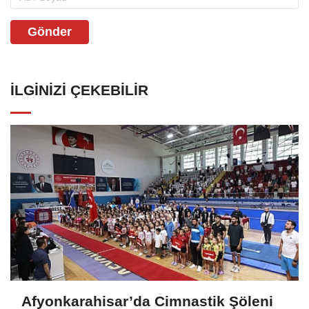
Gönder
İLGINIZI ÇEKEBILIR
Afyonkarahisar’da Cimnastik Şöleni