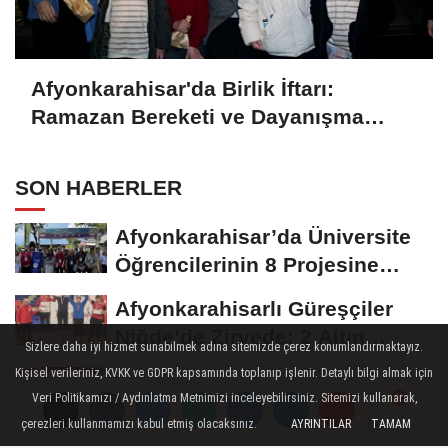
Afyonkarahisar'da Birlik İftarı:
Ramazan Bereketi ve Dayanışma
Ruhu Zirvede
SON HABERLER
Afyonkarahisar’da Üniversite
Öğrencilerinin 8 Projesine
ÜNİDES...
Afyonkarahisarlı Güreşçiler
Niğde’de Zirvede: 2 Altın
Sizlere daha iyi hizmet sunabilmek adına sitemizde çerez konumlandırmaktayız.
Madalya...
Kişisel verileriniz, KVKK ve GDPR kapsamında toplanıp işlenir. Detaylı bilgi almak için
Turizm Sektörünün Önde Gelen
Veri Politikamızı / Aydınlatma Metnimizi inceleyebilirsiniz. Sitemizi kullanarak,
Markaları AKÜ’de Öğrencilerle
çerezleri kullanmamızı kabul etmiş olacaksınız.
AYRINTILAR
TAMAM
Yorumlar
Yorumlar
Buluştu