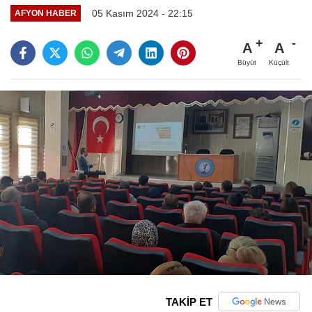
05 Kasım 2024 - 22:15
AFYON HABER
A
A
Büyüt
Küçült
TAKİP ET