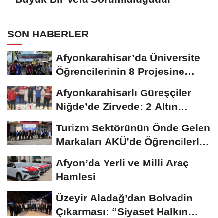
SON HABERLER
Afyonkarahisar’da Üniversite
Öğrencilerinin 8 Projesine
ÜNİDES...
Afyonkarahisarlı Güreşçiler
Niğde’de Zirvede: 2 Altın
Madalya...
Turizm Sektörünün Önde Gelen
Markaları AKÜ’de Öğrencilerle
Buluştu
Afyon’da Yerli ve Milli Araç
Hamlesi
Üzeyir Aladağ’dan Bolvadin
Çıkarması: “Siyaset Halkın