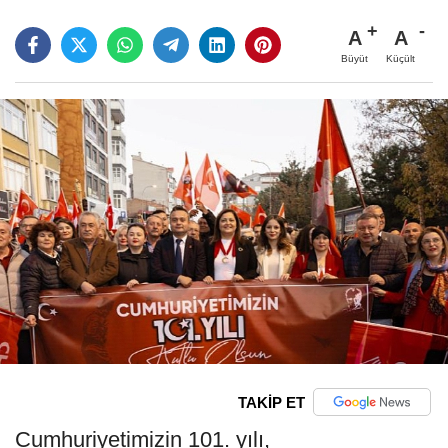
A
A
Büyüt
Küçült
TAKİP ET
Cumhuriyetimizin 101. yılı,