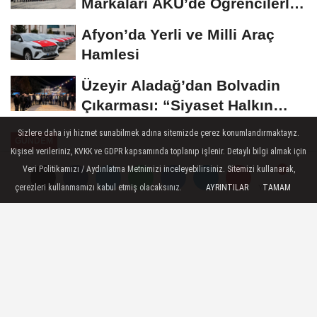
Markaları AKÜ’de Öğrencilerle
Buluştu
Afyon’da Yerli ve Milli Araç
Hamlesi
Üzeyir Aladağ’dan Bolvadin
Çıkarması: “Siyaset Halkın
İçinde...
Sizlere daha iyi hizmet sunabilmek adına sitemizde çerez konumlandırmaktayız.
GÜNDEM
Kişisel verileriniz, KVKK ve GDPR kapsamında toplanıp işlenir. Detaylı bilgi almak için
Yayınlanma: 30 Ekim 2024 - 10:50
Veri Politikamızı / Aydınlatma Metnimizi inceleyebilirsiniz. Sitemizi kullanarak,
çerezleri kullanmamızı kabul etmiş olacaksınız.
AYRINTILAR
TAMAM
Yorumlar
Yorumlar
Uzaktan iletişim araçları yoluyla
satılan ürünlerin denetimine
ilişkin düzenleme
Ticaret Bakanlığı, Ürün Güvenliği ve
Denetimi Genel Müdürlüğü tarafından