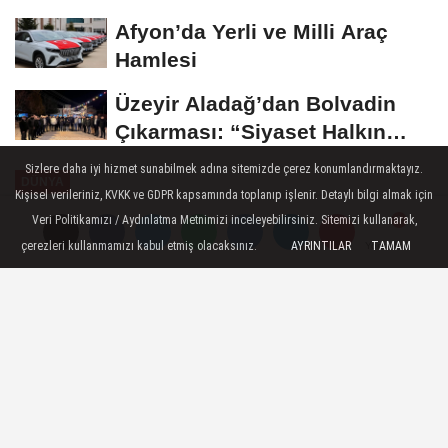
Buluştu
Afyon’da Yerli ve Milli Araç
Hamlesi
Üzeyir Aladağ’dan Bolvadin
Çıkarması: “Siyaset Halkın
İçinde...
Sizlere daha iyi hizmet sunabilmek adına sitemizde çerez konumlandırmaktayız.
DÜNYA
Kişisel verileriniz, KVKK ve GDPR kapsamında toplanıp işlenir. Detaylı bilgi almak için
Yayınlanma: 21 Ocak 2025 - 18:58
Veri Politikamızı / Aydınlatma Metnimizi inceleyebilirsiniz. Sitemizi kullanarak,
çerezleri kullanmamızı kabul etmiş olacaksınız.
AYRINTILAR
TAMAM
Yorumlar
Yorumlar
AFSÜ Tıbbi Araştırmalarıyla
Dünya Literatüründe
Afyonkarahisar Sağlık Bilimleri Üniversitesi
(AFSÜ), bilimsel başarılarına bir yenisini
daha ekledi.