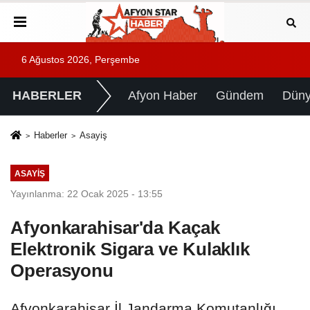
6 Ağustos 2026, Perşembe
HABERLER
Afyon Haber
Gündem
Dün
Haberler
Asayiş
ASAYIŞ
Yayınlanma: 22 Ocak 2025 - 13:55
Afyonkarahisar'da Kaçak
Elektronik Sigara ve Kulaklık
Operasyonu
Afyonkarahisar İl Jandarma Komutanlığı,