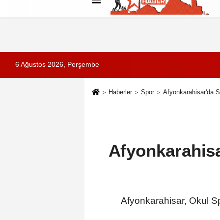
Künye
İletişim
Çerez Politikası
G
6 Ağustos 2026, Perşembe
Haberler
Spor
Afyonkarahisar'da S
Afyonkarahis
Afyonkarahisar, Okul S