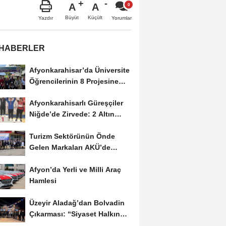
A
A
Büyüt
Küçült
Yazdır
Yorumlar
 HABERLER
Afyonkarahisar’da Üniversite
Öğrencilerinin 8 Projesine
ÜNİDES...
Afyonkarahisarlı Güreşçiler
Niğde’de Zirvede: 2 Altın
Madalya...
Turizm Sektörünün Önde
Gelen Markaları AKÜ’de
Öğrencilerle Buluştu
Afyon’da Yerli ve Milli Araç
Hamlesi
Üzeyir Aladağ’dan Bolvadin
Çıkarması: “Siyaset Halkın
İçinde...