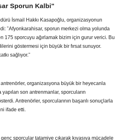
ar Sporun Kalbi"
üdürü İsmail Hakkı Kasapoğlu, organizasyonun
edi: "Afyonkarahisar, sporun merkezi olma yolunda
len 175 sporcuyu ağırlamak bizim için gurur verici. Bu
erini göstermesi için büyük bir fırsat sunuyor.
atkı sağlıyor."
 antrenörler, organizasyona büyük bir heyecanla
a yapılan son antrenmanlar, sporcuların
rdi. Antrenörler, sporcularının başarılı sonuçlarla
i ifade etti.
 genç sporcular tatamiye çıkarak kıyasıya mücadele