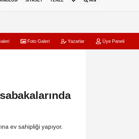
Ara
KNOLOJI
SIYASET
YEREL
aleri
Foto Galeri
Yazarlar
Üye Paneli
sabakalarında
a ev sahipliği yapıyor.