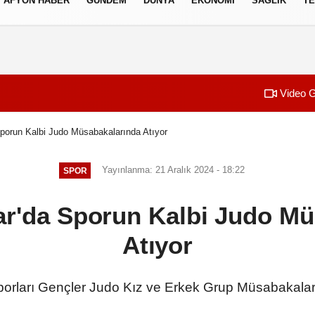
AFYON HABER
GÜNDEM
DÜNYA
EKONOMI
SAĞLIK
TE
izlilik İlkeleri
Video G
porun Kalbi Judo Müsabakalarında Atıyor
Yayınlanma: 21 Aralık 2024 - 18:22
SPOR
ar'da Sporun Kalbi Judo Mü
Atıyor
porları Gençler Judo Kız ve Erkek Grup Müsabakaların