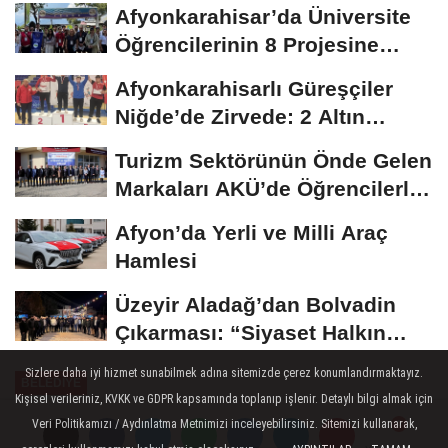
Afyonkarahisar’da Üniversite
Öğrencilerinin 8 Projesine
ÜNİDES...
Afyonkarahisarlı Güreşçiler
Niğde’de Zirvede: 2 Altın
Madalya...
Turizm Sektörünün Önde Gelen
Markaları AKÜ’de Öğrencilerle
Buluştu
Afyon’da Yerli ve Milli Araç
Hamlesi
Üzeyir Aladağ’dan Bolvadin
Çıkarması: “Siyaset Halkın
İçinde...
Sizlere daha iyi hizmet sunabilmek adına sitemizde çerez konumlandırmaktayız.
BELEDIYE
Kişisel verileriniz, KVKK ve GDPR kapsamında toplanıp işlenir. Detaylı bilgi almak için
Yayınlanma: 12 Aralık 2024 - 13:51
Veri Politikamızı / Aydınlatma Metnimizi inceleyebilirsiniz. Sitemizi kullanarak,