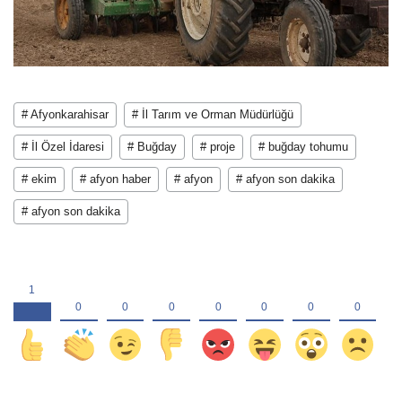
# Afyonkarahisar
# İl Tarım ve Orman Müdürlüğü
# İl Özel İdaresi
# Buğday
# proje
# buğday tohumu
# ekim
# afyon haber
# afyon
# afyon son dakika
# afyon son dakika