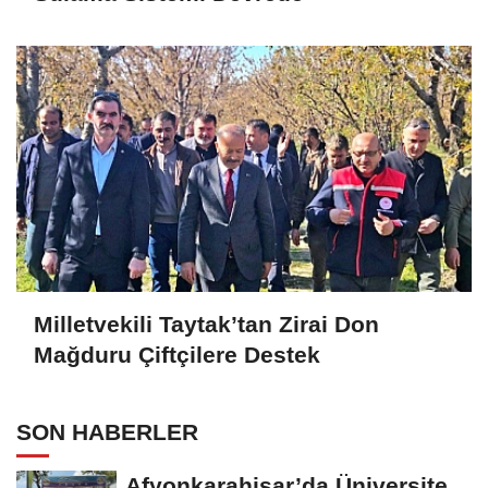
Milletvekili Taytak’tan Zirai Don
Mağduru Çiftçilere Destek
SON HABERLER
Afyonkarahisar’da Üniversite