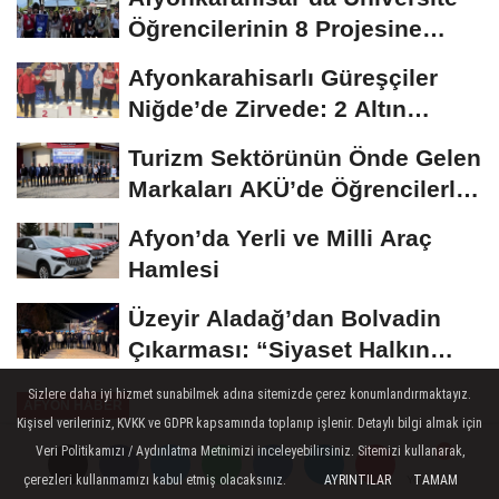
Öğrencilerinin 8 Projesine
ÜNİDES...
Afyonkarahisarlı Güreşçiler
Niğde’de Zirvede: 2 Altın
Madalya...
Turizm Sektörünün Önde Gelen
Markaları AKÜ’de Öğrencilerle
Buluştu
Afyon’da Yerli ve Milli Araç
Hamlesi
Üzeyir Aladağ’dan Bolvadin
Çıkarması: “Siyaset Halkın
İçinde...
Sizlere daha iyi hizmet sunabilmek adına sitemizde çerez konumlandırmaktayız.
AFYON HABER
Kişisel verileriniz, KVKK ve GDPR kapsamında toplanıp işlenir. Detaylı bilgi almak için
Yayınlanma: 08 Kasım 2024 - 21:45
Veri Politikamızı / Aydınlatma Metnimizi inceleyebilirsiniz. Sitemizi kullanarak,
çerezleri kullanmamızı kabul etmiş olacaksınız.
AYRINTILAR
TAMAM
Yorumlar
Yorumlar
Afyonkarahisar Valisi Yiğitbaşı