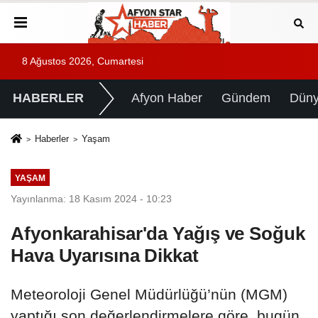
8 Ağustos 2026, Cumartesi
HABERLER
Afyon Haber
Gündem
Dün
Haberler
Yaşam
YAŞAM
Yayınlanma: 18 Kasım 2024 - 10:23
Afyonkarahisar'da Yağış ve Soğuk
Hava Uyarısına Dikkat
Meteoroloji Genel Müdürlüğü’nün (MGM)
yaptığı son değerlendirmelere göre, bugün