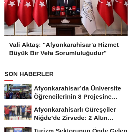
Vali Aktaş: "Afyonkarahisar'a Hizmet
Büyük Bir Vefa Sorumluluğudur"
SON HABERLER
Afyonkarahisar’da Üniversite
Öğrencilerinin 8 Projesine
ÜNİDES...
Afyonkarahisarlı Güreşçiler
Niğde’de Zirvede: 2 Altın
Madalya...
Turizm Sektörünün Önde Gelen