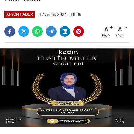
17 Aralık 2024 - 18:06
AFYON HABER
A
A
Büyüt
Küçült