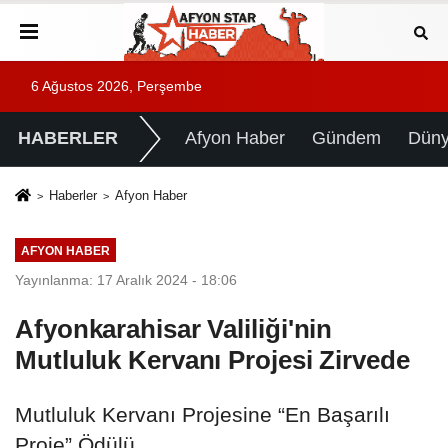
6 Ağustos 2026, Perşembe
HABERLER
Afyon Haber
Gündem
Dün
Haberler
Afyon Haber
AFYON HABER
Yayınlanma: 17 Aralık 2024 - 18:06
Afyonkarahisar Valiliği'nin
Mutluluk Kervanı Projesi Zirvede
Mutluluk Kervanı Projesine “En Başarılı
Proje” Ödülü