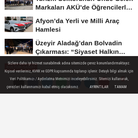
Markaları AKÜ’de Öğrencilerle
Buluştu
Afyon’da Yerli ve Milli Araç
Hamlesi
Üzeyir Aladağ’dan Bolvadin
Çıkarması: “Siyaset Halkın
İçinde...
Sizlere daha iyi hizmet sunabilmek adına sitemizde çerez konumlandırmaktayız.
KÜLTÜR-SANAT
Kişisel verileriniz, KVKK ve GDPR kapsamında toplanıp işlenir. Detaylı bilgi almak için
Yayınlanma: 17 Aralık 2024 - 17:10
Veri Politikamızı / Aydınlatma Metnimizi inceleyebilirsiniz. Sitemizi kullanarak,
çerezleri kullanmamızı kabul etmiş olacaksınız.
AYRINTILAR
TAMAM
Yorumlar
Yorumlar
Afyonkarahisar'da Şeb-i Arus
Programında Mevlid-i Şerif
Okutuldu
Afyonkarahisar’da düzenlenen Şeb-i Arus
etkinlikleri kapsamında, Mevlid-i Şerif