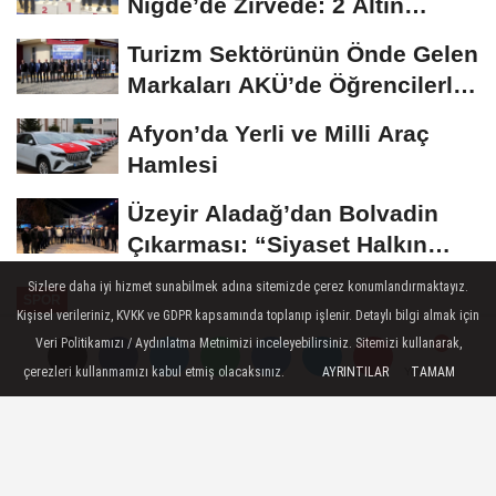
Niğde’de Zirvede: 2 Altın
Madalya...
Turizm Sektörünün Önde Gelen
Markaları AKÜ’de Öğrencilerle
Buluştu
Afyon’da Yerli ve Milli Araç
Hamlesi
Üzeyir Aladağ’dan Bolvadin
Çıkarması: “Siyaset Halkın
İçinde...
Sizlere daha iyi hizmet sunabilmek adına sitemizde çerez konumlandırmaktayız.
SPOR
Kişisel verileriniz, KVKK ve GDPR kapsamında toplanıp işlenir. Detaylı bilgi almak için
Yayınlanma: 06 Kasım 2024 - 21:57
Veri Politikamızı / Aydınlatma Metnimizi inceleyebilirsiniz. Sitemizi kullanarak,
çerezleri kullanmamızı kabul etmiş olacaksınız.
AYRINTILAR
TAMAM
Yorumlar
Yorumlar
Beşiktaş, Malmö'yü mağlup etti
Beşiktaş, UEFA Avrupa Ligi'nde lig
aşamasının dördüncü maçında İsveç ekibi