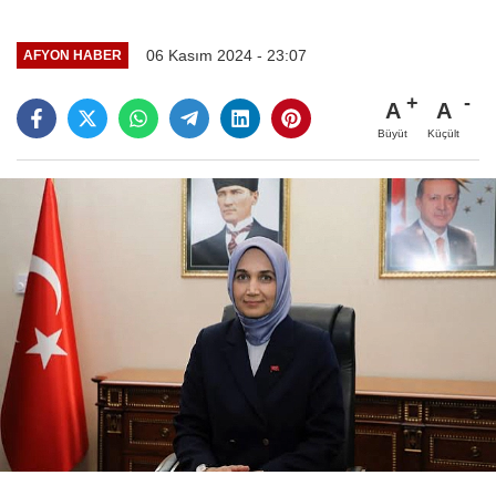
06 Kasım 2024 - 23:07
AFYON HABER
A
A
Büyüt
Küçült