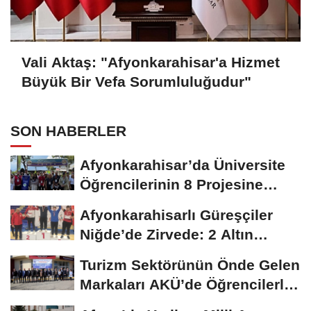
Vali Aktaş: "Afyonkarahisar'a Hizmet
Büyük Bir Vefa Sorumluluğudur"
SON HABERLER
Afyonkarahisar’da Üniversite
Öğrencilerinin 8 Projesine
ÜNİDES...
Afyonkarahisarlı Güreşçiler
Niğde’de Zirvede: 2 Altın
Madalya...
Turizm Sektörünün Önde Gelen
Markaları AKÜ’de Öğrencilerle
Buluştu