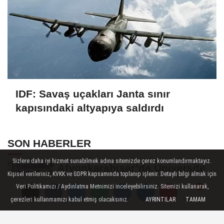
IDF: Savaş uçakları Janta sınır
kapısındaki altyapıya saldırdı
SON HABERLER
Sizlere daha iyi hizmet sunabilmek adına sitemizde çerez konumlandırmaktayız.
Afyonkarahisar’da Üniversite
Kişisel verileriniz, KVKK ve GDPR kapsamında toplanıp işlenir. Detaylı bilgi almak için
Öğrencilerinin 8 Projesine
Veri Politikamızı / Aydınlatma Metnimizi inceleyebilirsiniz. Sitemizi kullanarak,
ÜNİDES...
çerezleri kullanmamızı kabul etmiş olacaksınız.
AYRINTILAR
TAMAM
Yorumlar
Yorumlar
Afyonkarahisarlı Güreşçiler
Niğde’de Zirvede: 2 Altın