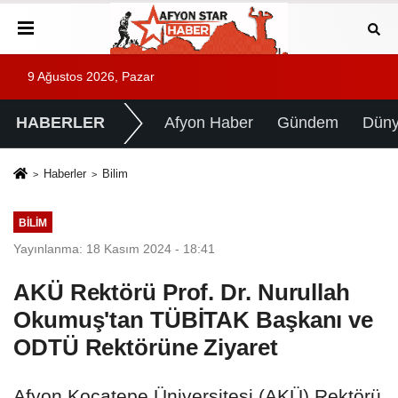
9 Ağustos 2026, Pazar
HABERLER
Afyon Haber
Gündem
Dün
Haberler
Bilim
BILIM
Yayınlanma: 18 Kasım 2024 - 18:41
AKÜ Rektörü Prof. Dr. Nurullah
Okumuş'tan TÜBİTAK Başkanı ve
ODTÜ Rektörüne Ziyaret
Afyon Kocatepe Üniversitesi (AKÜ) Rektörü