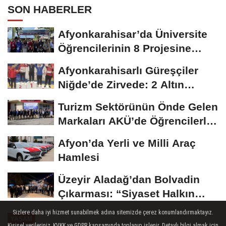
SON HABERLER
Afyonkarahisar’da Üniversite
Öğrencilerinin 8 Projesine
ÜNİDES...
Afyonkarahisarlı Güreşçiler
Niğde’de Zirvede: 2 Altın
Madalya...
Turizm Sektörünün Önde Gelen
Markaları AKÜ’de Öğrencilerle
Buluştu
Afyon’da Yerli ve Milli Araç
Hamlesi
Üzeyir Aladağ’dan Bolvadin
Çıkarması: “Siyaset Halkın
İçinde...
Sizlere daha iyi hizmet sunabilmek adına sitemizde çerez konumlandırmaktayız.
YAŞAM
Kişisel verileriniz, KVKK ve GDPR kapsamında toplanıp işlenir. Detaylı bilgi almak için