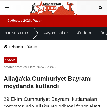
9 Ağustos 2026, Pazar
HABERLER
Afyon Haber
Gündem
Dün
Haberler
Yaşam
YAŞAM
Yayınlanma: 29 Ekim 2024 - 23:45
Aliağa'da Cumhuriyet Bayramı
meydanda kutlandı
29 Ekim Cumhuriyet Bayramı kutlamaları
çerçevesinde Aliağa Belediyesi fener alayı