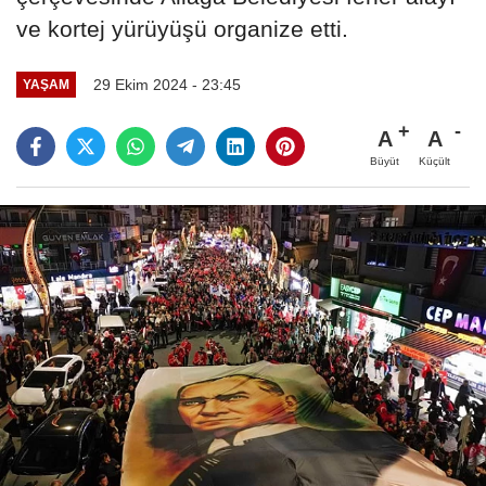
ve kortej yürüyüşü organize etti.
29 Ekim 2024 - 23:45
YAŞAM
A
A
Büyüt
Küçült