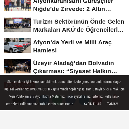
Afyonkarahisarlı Güreşçiler
Niğde’de Zirvede: 2 Altın
Madalya...
Turizm Sektörünün Önde Gelen
Markaları AKÜ’de Öğrencilerle
Buluştu
Afyon’da Yerli ve Milli Araç
Hamlesi
Üzeyir Aladağ’dan Bolvadin
Çıkarması: “Siyaset Halkın
İçinde...
Sizlere daha iyi hizmet sunabilmek adına sitemizde çerez konumlandırmaktayız.
KÜLTÜR-SANAT
Kişisel verileriniz, KVKK ve GDPR kapsamında toplanıp işlenir. Detaylı bilgi almak için
Yayınlanma: 28 Aralık 2024 - 17:02
Veri Politikamızı / Aydınlatma Metnimizi inceleyebilirsiniz. Sitemizi kullanarak,
çerezleri kullanmamızı kabul etmiş olacaksınız.
AYRINTILAR
TAMAM
Yorumlar
Yorumlar
KYK Öğrencileri "Hep 33 Yaşında"
Filmi ile Bir Araya Geldi