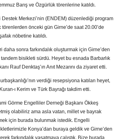
mmuz Barış ve Özgürlük törenlerine katıldı.
i Destek Merkezi’nin (ENDEM) düzenlediği program
k törenlerden önceki gün Girne’de saat 20.00’de
şafak nöbetine katıldı.
i daha sonra farkındalık oluşturmak için Girne’den
e tandem bisikleti sürdü. Heyet bu esnada Barbarlık
 Rauf Denktaş’ın Anıt Mezarını da ziyaret etti.
aşkanlığı’nın verdiği resepsiyona katılan heyet,
ran-ı Kerim ve Türk Bayrağı takdim etti.
 Rumi Görme Engelliler Derneği Başkanı Ökkeş
tmiş olabiliriz ama asla vatan, millet ve bayrak
ek için burada bulunmak istedik. Engelli
kletlerimizle Konya’dan buraya geldik ve Girne’den
erek farkındalık yaşatmaya çalıştık. Bize burada