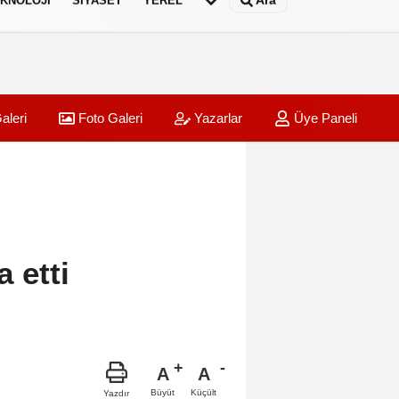
Ara
KNOLOJI
SIYASET
YEREL
aleri
Foto Galeri
Yazarlar
Üye Paneli
a etti
A
A
Büyüt
Küçült
Yazdır