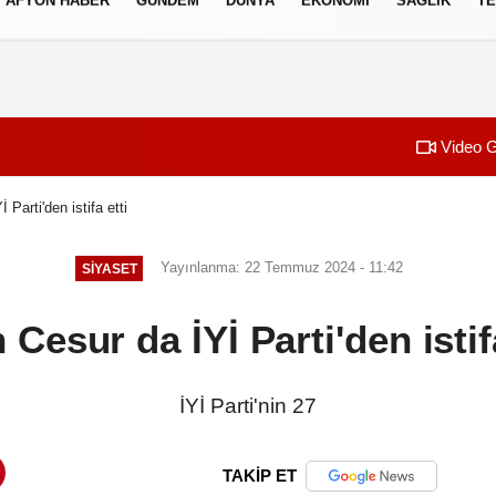
AFYON HABER
GÜNDEM
DÜNYA
EKONOMI
SAĞLIK
TE
izlilik İlkeleri
Video G
 Parti'den istifa etti
Yayınlanma: 22 Temmuz 2024 - 11:42
SIYASET
 Cesur da İYİ Parti'den istif
İYİ Parti'nin 27
TAKİP ET