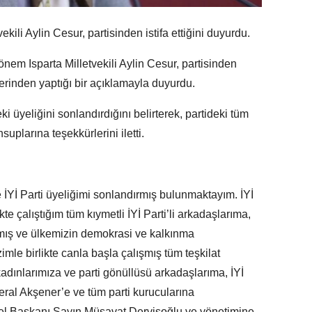
ekili Aylin Cesur, partisinden istifa ettiğini duyurdu.
Dönem Isparta Milletvekili Aylin Cesur, partisinden
zerinden yaptığı bir açıklamayla duyurdu.
ki üyeliğini sonlandırdığını belirterek, partideki tüm
uplarına teşekkürlerini iletti.
yle İYİ Parti üyeliğimi sonlandırmış bulunmaktayım. İYİ
te çalıştığım tüm kıymetli İYİ Parti’li arkadaşlarıma,
ıkmış ve ülkemizin demokrasi ve kalkınma
mle birlikte canla başla çalışmış tüm teşkilat
adınlarımıza ve parti gönüllüsü arkadaşlarıma, İYİ
ral Akşener’e ve tüm parti kurucularına
nel Başkanı Sayın Müsavat Dervişoğlu ve yönetimine,