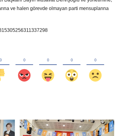
tlarına ve halen görevde olmayan parti mensuplarına
us/1815305256311337298