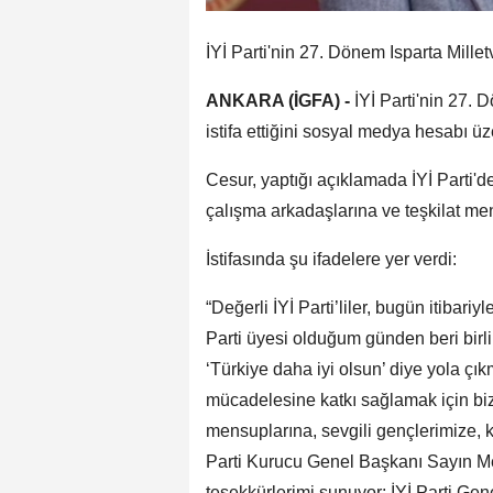
İYİ Parti'nin 27. Dönem Isparta Milletv
ANKARA (İGFA) -
İYİ Parti'nin 27. 
istifa ettiğini sosyal medya hesabı ü
Cesur, yaptığı açıklamada İYİ Parti'de
çalışma arkadaşlarına ve teşkilat mens
İstifasında şu ifadelere yer verdi:
“Değerli İYİ Parti’liler, bugün itibari
Parti üyesi olduğum günden beri birlik
‘Türkiye daha iyi olsun’ diye yola ç
mücadelesine katkı sağlamak için bizi
mensuplarına, sevgili gençlerimize, k
Parti Kurucu Genel Başkanı Sayın Me
teşekkürlerimi sunuyor; İYİ Parti Ge