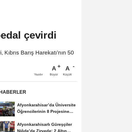
edal çevirdi
 Kıbrıs Barış Harekatı’nın 50
A
A
Büyüt
Küçült
Yazdır
 HABERLER
Afyonkarahisar’da Üniversite
Öğrencilerinin 8 Projesine
ÜNİDES...
Afyonkarahisarlı Güreşçiler
Niğde’de Zirvede: 2 Altın