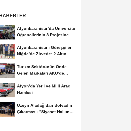
 HABERLER
Afyonkarahisar’da Üniversite
Öğrencilerinin 8 Projesine
ÜNİDES...
Afyonkarahisarlı Güreşçiler
Niğde’de Zirvede: 2 Altın
Madalya...
Turizm Sektörünün Önde
Gelen Markaları AKÜ’de
Öğrencilerle Buluştu
Afyon’da Yerli ve Milli Araç
Hamlesi
Üzeyir Aladağ’dan Bolvadin
Çıkarması: “Siyaset Halkın
İçinde...