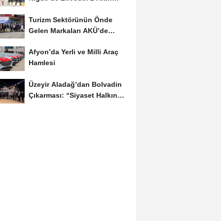
Madalya...
Turizm Sektörünün Önde
Gelen Markaları AKÜ’de
Öğrencilerle Buluştu
Afyon’da Yerli ve Milli Araç
Hamlesi
Üzeyir Aladağ’dan Bolvadin
Çıkarması: “Siyaset Halkın
İçinde...