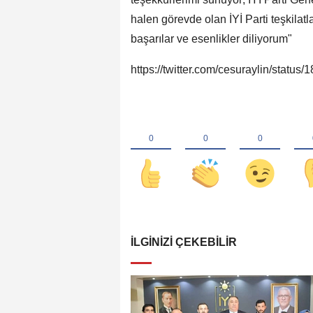
halen görevde olan İYİ Parti teşkila
başarılar ve esenlikler diliyorum"
https://twitter.com/cesuraylin/stat
İLGINIZI ÇEKEBILIR