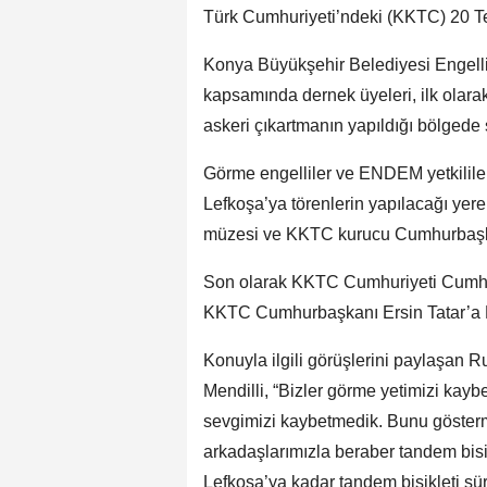
Türk Cumhuriyeti’ndeki (KKTC) 20 Te
Konya Büyükşehir Belediyesi Engell
kapsamında dernek üyeleri, ilk olara
askeri çıkartmanın yapıldığı bölgede 
Görme engelliler ve ENDEM yetkililer
Lefkoşa’ya törenlerin yapılacağı yer
müzesi ve KKTC kurucu Cumhurbaşkanı
Son olarak KKTC Cumhuriyeti Cumhurb
KKTC Cumhurbaşkanı Ersin Tatar’a Ku
Konuyla ilgili görüşlerini paylaşan
Mendilli, “Bizler görme yetimizi kaybe
sevgimizi kaybetmedik. Bunu gösterm
arkadaşlarımızla beraber tandem bisi
Lefkoşa’ya kadar tandem bisikleti sür