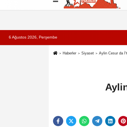
Künye
İletişim
Çerez Politikası
G
6 Ağustos 2026, Perşembe
Haberler
Siyaset
Aylin Cesur da İYİ
Aylin