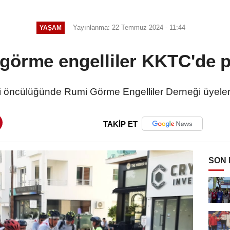
Tartışmalara neden oldu
Yayınlanma: 22 Temmuz 2024 - 11:44
YAŞAM
görme engelliler KKTC'de p
öncülüğünde Rumi Görme Engelliler Derneği üyeleri,
TAKİP ET
SON