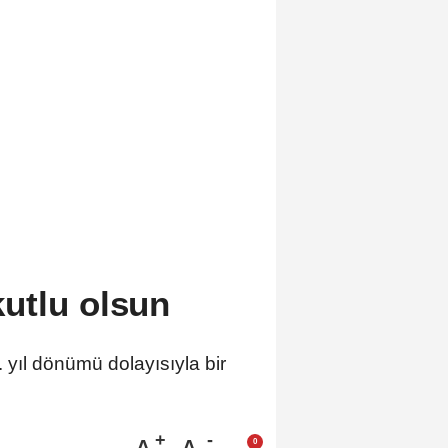
utlu olsun
yıl dönümü dolayısıyla bir
A
A