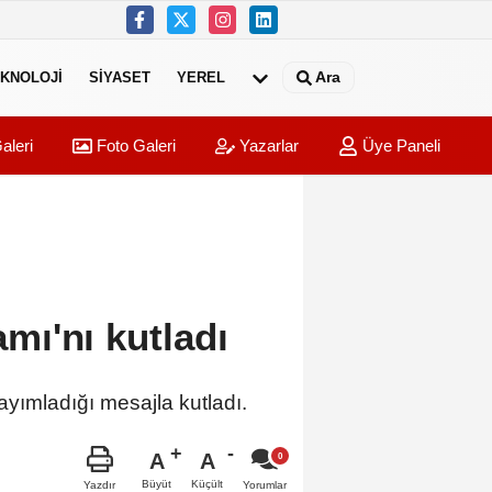
Ara
KNOLOJI
SIYASET
YEREL
aleri
Foto Galeri
Yazarlar
Üye Paneli
mı'nı kutladı
yımladığı mesajla kutladı.
A
A
Büyüt
Küçült
Yazdır
Yorumlar