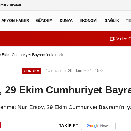
izlilik İlkeleri
AFYON HABER
GÜNDEM
DÜNYA
EKONOMI
SAĞLIK
TE
Video G
 Ekim Cumhuriyet Bayramı'nı kutladı
Yayınlanma: 28 Ekim 2024 - 15:00
GÜNDEM
 29 Ekim Cumhuriyet Bayra
ehmet Nuri Ersoy, 29 Ekim Cumhuriyet Bayramı'nı ya
TAKİP ET