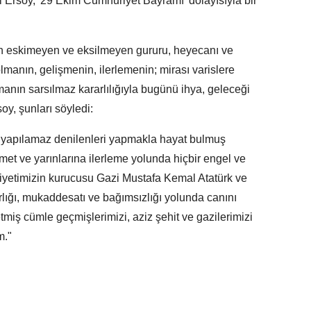
 Ersoy, '29 Ekim Cumhuriyet Bayramı' dolayısıyla bir
n eskimeyen ve eksilmeyen gururu, heyecanı ve
manın, gelişmenin, ilerlemenin; mirası varislere
manın sarsılmaz kararlılığıyla bugünü ihya, geleceği
y, şunları söyledi:
 yapılamaz denilenleri yapmakla hayat bulmuş
met ve yarınlarına ilerleme yolunda hiçbir engel ve
riyetimizin kurucusu Gazi Mustafa Kemal Atatürk ve
arlığı, mukaddesatı ve bağımsızlığı yolunda canını
miş cümle geçmişlerimizi, aziz şehit ve gazilerimizi
m."