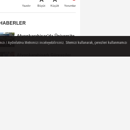
Büyüt
Küçült
Yazdır
Yorumlar
 HABERLER
Afyonkarahisar’da Üniversite
Öğrencilerinin 8 Projesine
ızı / Aydınlatma Metnimizi inceleyebilirsiniz. Sitemizi kullanarak, çerezleri kullanmamızı
ÜNİDES...
Afyonkarahisarlı Güreşçiler
Niğde’de Zirvede: 2 Altın
Madalya...
Turizm Sektörünün Önde
Gelen Markaları AKÜ’de
Öğrencilerle Buluştu
Afyon’da Yerli ve Milli Araç
Hamlesi
Üzeyir Aladağ’dan Bolvadin
Çıkarması: “Siyaset Halkın
İçinde...