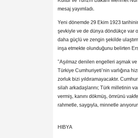
Kültür ve Turizm Bakanı Mehmet Nuri
mesaj yayımladı.
Yeni dönemde 29 Ekim 1923 tarihini
şevkiyle ve de dünya döndükçe var ol
daha güçlü ve zengin şekilde ulaştır
inşa etmekte olunduğunu belirten Erso
"Aşılmaz denilen engelleri aşmak ve
Türkiye Cumhuriyeti’nin varlığına hiz
zorluk bizi yıldıramayacaktır. Cumhu
silah arkadaşlarını; Türk milletinin v
vermiş, kanını dökmüş, ömrünü vakfet
rahmetle, saygıyla, minnetle anıyoru
HIBYA