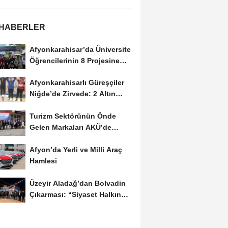
 HABERLER
Afyonkarahisar’da Üniversite
Öğrencilerinin 8 Projesine
ÜNİDES...
Afyonkarahisarlı Güreşçiler
Niğde’de Zirvede: 2 Altın
Madalya...
Turizm Sektörünün Önde
Gelen Markaları AKÜ’de
Öğrencilerle Buluştu
Afyon’da Yerli ve Milli Araç
Hamlesi
Üzeyir Aladağ’dan Bolvadin
Çıkarması: “Siyaset Halkın
İçinde...