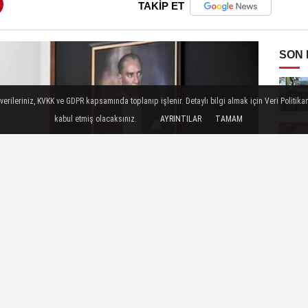
TAKİP ET
SON
ileriniz, KVKK ve GDPR kapsamında toplanıp işlenir. Detaylı bilgi almak için Veri Politikam
kabul etmiş olacaksınız.
AYRINTILAR
TAMAM