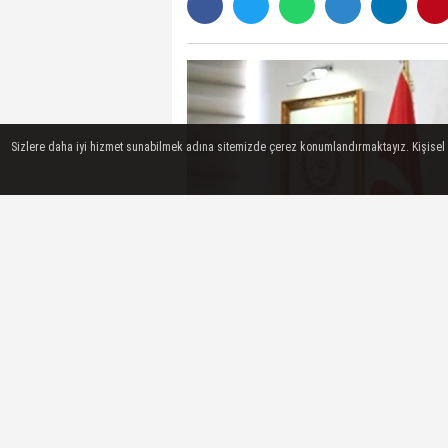
Sizlere daha iyi hizmet sunabilmek adına sitemizde çerez konumlandırmaktayız. Kişisel ver