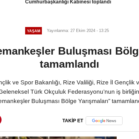
Cumhurbaşkanlığı Kabinesi toplandı
Yayınlanma: 27 Ekim 2024 - 13:25
YAŞAM
emankeşler Buluşması Bölge
tamamlandı
çlik ve Spor Bakanlığı, Rize Valiliği, Rize İl Gençli
Geleneksel Türk Okçuluk Federasyonu’nun iş birliği
emankeşler Buluşması Bölge Yarışmaları” tamamland
TAKİP ET