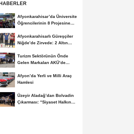
 HABERLER
Afyonkarahisar’da Üniversite
Öğrencilerinin 8 Projesine
ÜNİDES...
Afyonkarahisarlı Güreşçiler
Niğde’de Zirvede: 2 Altın
Madalya...
Turizm Sektörünün Önde
Gelen Markaları AKÜ’de
Öğrencilerle Buluştu
Afyon’da Yerli ve Milli Araç
Hamlesi
Üzeyir Aladağ’dan Bolvadin
Çıkarması: “Siyaset Halkın
İçinde...