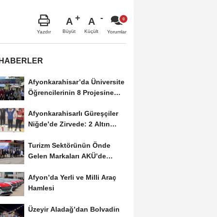
A
A
Büyüt
Küçült
Yazdır
Yorumlar
 HABERLER
Afyonkarahisar’da Üniversite
Öğrencilerinin 8 Projesine
ÜNİDES...
Afyonkarahisarlı Güreşçiler
Niğde’de Zirvede: 2 Altın
Madalya...
Turizm Sektörünün Önde
Gelen Markaları AKÜ’de
Öğrencilerle Buluştu
Afyon’da Yerli ve Milli Araç
Hamlesi
Üzeyir Aladağ’dan Bolvadin