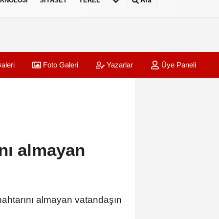
Ara
KNOLOJI
SIYASET
YEREL
aleri
Foto Galeri
Yazarlar
Üye Paneli
nı almayan
anahtarını almayan vatandaşın