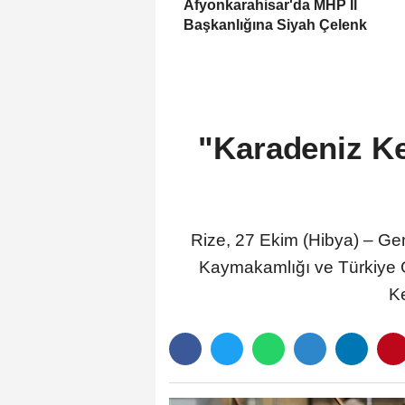
Afyonkarahisar'da MHP İl
Başkanlığına Siyah Çelenk
"Karadeniz K
Rize, 27 Ekim (Hibya) – Gen
Kaymakamlığı ve Türkiye 
K