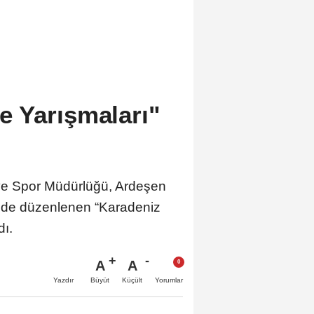
 Yarışmaları"
k ve Spor Müdürlüğü, Ardeşen
nde düzenlenen “Karadeniz
ı.
A
A
Büyüt
Küçült
Yazdır
Yorumlar