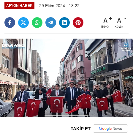
29 Ekim 2024 - 18:22
AFYON HABER
A
A
Büyüt
Küçült
TAKİP ET