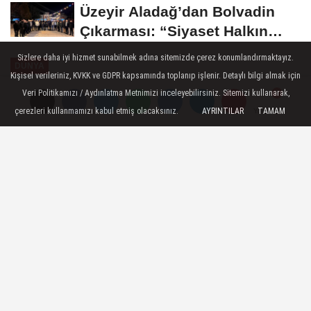
Üzeyir Aladağ’dan Bolvadin
Çıkarması: “Siyaset Halkın
İçinde...
Sizlere daha iyi hizmet sunabilmek adına sitemizde çerez konumlandırmaktayız.
DÜNYA
Kişisel verileriniz, KVKK ve GDPR kapsamında toplanıp işlenir. Detaylı bilgi almak için
Yayınlanma: 29 Ekim 2024 - 18:25
Veri Politikamızı / Aydınlatma Metnimizi inceleyebilirsiniz. Sitemizi kullanarak,
çerezleri kullanmamızı kabul etmiş olacaksınız.
AYRINTILAR
TAMAM
Yorumlar
Yorumlar
Zelenski, Alşingi Başkanı
Armannsson ile görüştü
Kiev, 29 Ekim (Hibya) - Ukrayna Devlet
Başkanı Volodimir Zelenski, Alşingi
Başkanı Birgir Armannsson ve Dışişleri
Komitesi üyeleriyle bir araya geldi.
29 Ekim 2024 - 18:25
DÜNYA