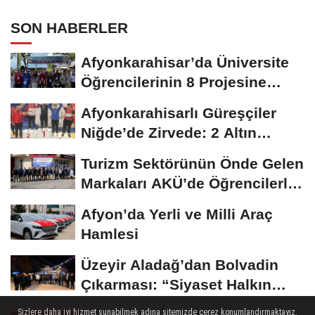
SON HABERLER
Afyonkarahisar’da Üniversite
Öğrencilerinin 8 Projesine
ÜNİDES...
Afyonkarahisarlı Güreşçiler
Niğde’de Zirvede: 2 Altın
Madalya...
Turizm Sektörünün Önde Gelen
Markaları AKÜ’de Öğrencilerle
Buluştu
Afyon’da Yerli ve Milli Araç
Hamlesi
Üzeyir Aladağ’dan Bolvadin
Çıkarması: “Siyaset Halkın
İçinde...
Sizlere daha iyi hizmet sunabilmek adına sitemizde çerez konumlandırmaktayız.