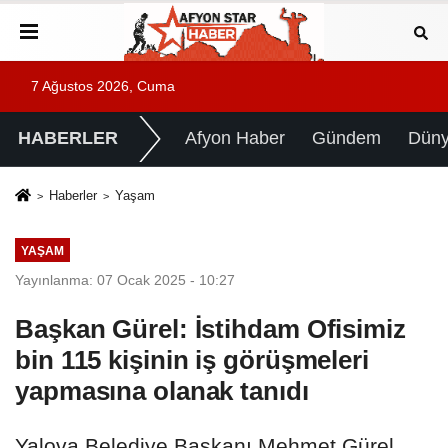
7 Ağustos 2026, Cuma
HABERLER
Afyon Haber
Gündem
Dün
Haberler
Yaşam
YAŞAM
Yayınlanma: 07 Ocak 2025 - 10:27
Başkan Gürel: İstihdam Ofisimiz
bin 115 kişinin iş görüşmeleri
yapmasına olanak tanıdı
Yalova Belediye Başkanı Mehmet Gürel,