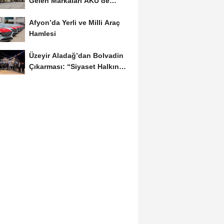
Gelen Markaları AKÜ’de
Öğrencilerle Buluştu
Afyon’da Yerli ve Milli Araç
Hamlesi
Üzeyir Aladağ’dan Bolvadin
Çıkarması: “Siyaset Halkın
İçinde...