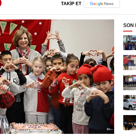
TAKİP ET
SON