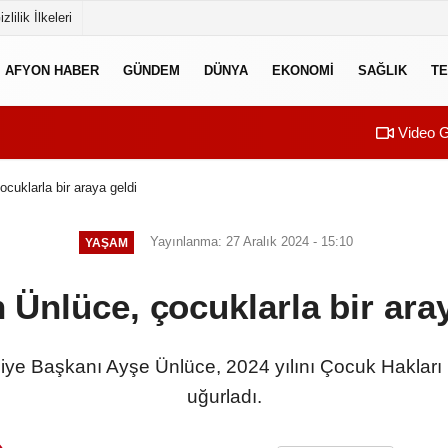
izlilik İlkeleri
AFYON HABER
GÜNDEM
DÜNYA
EKONOMI
SAĞLIK
TE
Video G
cuklarla bir araya geldi
Yayınlanma: 27 Aralık 2024 - 15:10
YAŞAM
 Ünlüce, çocuklarla bir aray
ye Başkanı Ayşe Ünlüce, 2024 yılını Çocuk Hakları Bi
uğurladı.