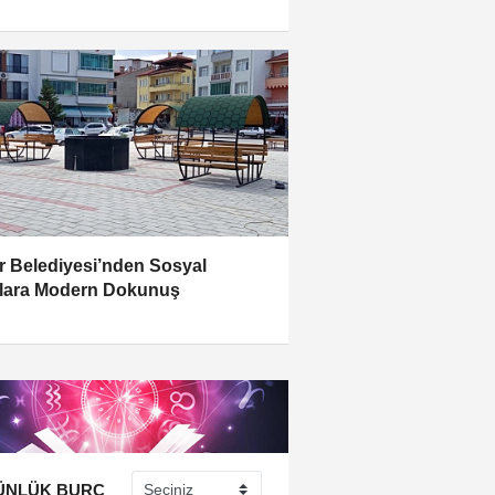
r Belediyesi’nden Sosyal
lara Modern Dokunuş
ÜNLÜK BURÇ