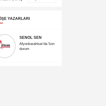
ÖŞE YAZARLARI
SENOL SEN
SENOL 
Afyonkarahisar'da Son
Afyonkar
durum
durum