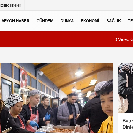
izlilik İlkeleri
AFYON HABER
GÜNDEM
DÜNYA
EKONOMI
SAĞLIK
TE
Video G
Başk
Dinl