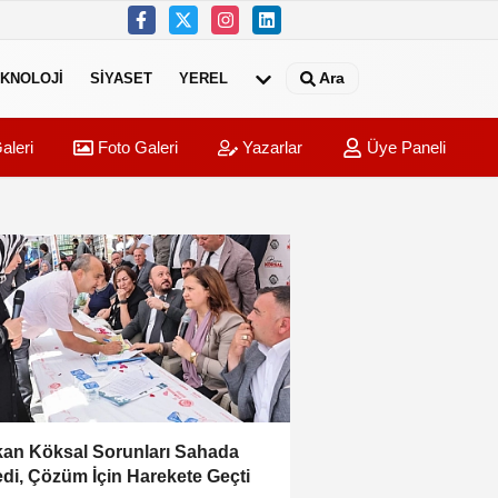
Ara
KNOLOJI
SIYASET
YEREL
aleri
Foto Galeri
Yazarlar
Üye Paneli
an Köksal Sorunları Sahada
edi, Çözüm İçin Harekete Geçti