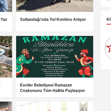
 Yaz
Sultandağı’nda Yol Konforu Artıyor
K
SENOL SEN
Afyonkarahisar'da Son
durum
t
Evciler Belediyesi Ramazan
Coşkusunu Tüm Halkla Paylaşıyor