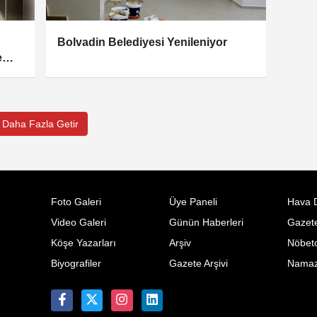
Bolvadin Belediyesi Yenileniyor
e
Daha Fazla Getir
Foto Galeri
Üye Paneli
Hava 
Video Galeri
Günün Haberleri
Gazete
Köşe Yazarları
Arşiv
Nöbetc
Biyografiler
Gazete Arşivi
Namaz 