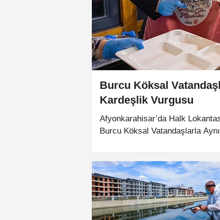
Burcu Köksal Vatandaşl
Kardeşlik Vurgusu
Afyonkarahisar’da Halk Lokanta
Burcu Köksal Vatandaşlarla Aynı