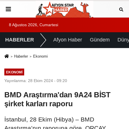
8 Ağustos 2026, Cumartesi
HABERLER
Afyon Haber
Gündem
Dün
Haberler
Ekonomi
EKONOMI
Yayınlanma: 28 Ekim 2024 - 09:20
BMD Araştırma'dan 9A24 BİST
şirket karları raporu
İstanbul, 28 Ekim (Hibya) – BMD
Araştırma’nın raporuna göre, ORCAY,