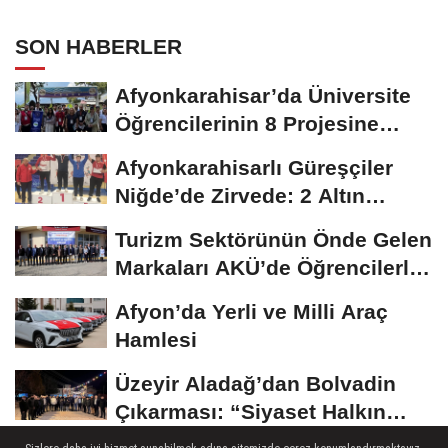
SON HABERLER
Afyonkarahisar’da Üniversite
Öğrencilerinin 8 Projesine
ÜNİDES...
Afyonkarahisarlı Güreşçiler
Niğde’de Zirvede: 2 Altın
Madalya...
Turizm Sektörünün Önde Gelen
Markaları AKÜ’de Öğrencilerle
Buluştu
Afyon’da Yerli ve Milli Araç
Hamlesi
Üzeyir Aladağ’dan Bolvadin
Çıkarması: “Siyaset Halkın
İçinde...