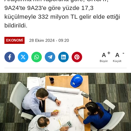
9A24'te 9A23'e göre yüzde 17,3
küçülmeyle 332 milyon TL gelir elde ettiği
bildirildi.
28 Ekim 2024 - 09:20
EKONOMI
A
A
Büyüt
Küçült