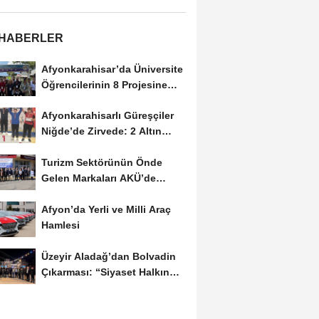
 HABERLER
Afyonkarahisar’da Üniversite
Öğrencilerinin 8 Projesine
ÜNİDES...
Afyonkarahisarlı Güreşçiler
Niğde’de Zirvede: 2 Altın
Madalya...
Turizm Sektörünün Önde
Gelen Markaları AKÜ’de
Öğrencilerle Buluştu
Afyon’da Yerli ve Milli Araç
Hamlesi
Üzeyir Aladağ’dan Bolvadin
Çıkarması: “Siyaset Halkın
İçinde...