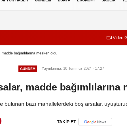
AFYON HABER
GÜNDEM
DÜNYA
EKONOMI
SAĞLIK
TE
izlilik İlkeleri
Video G
r, madde bağımlılarına mesken oldu
Yayınlanma: 10 Temmuz 2024 - 17:27
GÜNDEM
salar, madde bağımlılarına
 bulunan bazı mahallelerdeki boş arsalar, uyuşturu
TAKİP ET