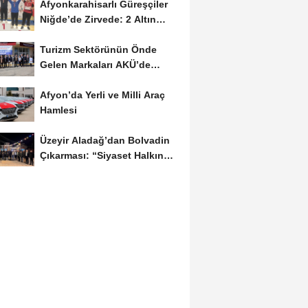
Afyonkarahisarlı Güreşçiler
Niğde’de Zirvede: 2 Altın
Madalya...
Turizm Sektörünün Önde
Gelen Markaları AKÜ’de
Öğrencilerle Buluştu
Afyon’da Yerli ve Milli Araç
Hamlesi
Üzeyir Aladağ’dan Bolvadin
Çıkarması: “Siyaset Halkın
İçinde...