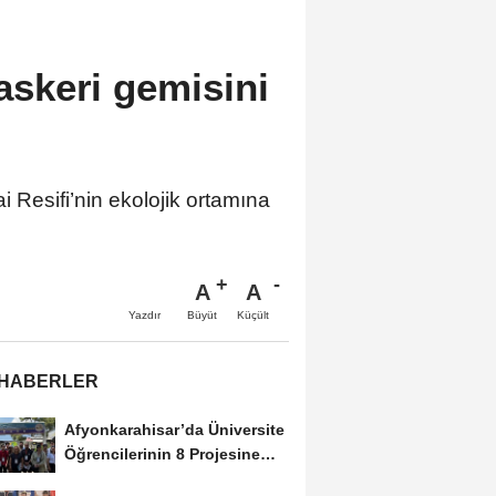
 askeri gemisini
i Resifi’nin ekolojik ortamına
A
A
Büyüt
Küçült
Yazdır
 HABERLER
Afyonkarahisar’da Üniversite
Öğrencilerinin 8 Projesine
ÜNİDES...