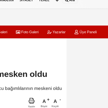
Ara
KNOLOJI
SIYASET
YEREL
aleri
Foto Galeri
Yazarlar
Üye Paneli
 mesken oldu
cu bağımlılarının meskeni oldu
A
A
Büyüt
Küçült
Yazdır