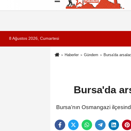
Künye
İletişim
Çerez Politikası
G
8 Ağustos 2026, Cumartesi
Haberler
Gündem
Bursa'da arsala
Bursa'da ar
Bursa’nın Osmangazi ilçesinde