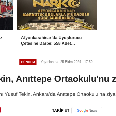
iz
Afyonkarahisar’da Uyuşturucu
Çetesine Darbe: 558 Adet
Uyuşturucu Madde Ele Geçirildi
Yayınlanma: 25 Ekim 2024 - 17:50
GÜNDEM
in, Anıttepe Ortaokulu'nu zi
nı Yusuf Tekin, Ankara'da Anıttepe Ortaokulu'na ziyar
TAKİP ET