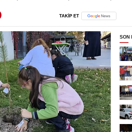
TAKİP ET
SON