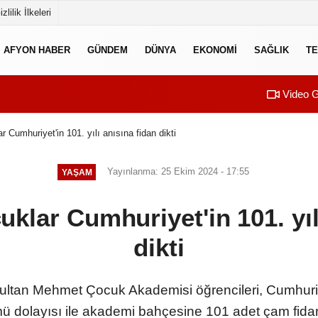
izlilik İlkeleri
AFYON HABER
GÜNDEM
DÜNYA
EKONOMI
SAĞLIK
TE
Video G
r Cumhuriyet'in 101. yılı anısına fidan dikti
Yayınlanma: 25 Ekim 2024 - 17:55
YAŞAM
uklar Cumhuriyet'in 101. yıl
dikti
Sultan Mehmet Çocuk Akademisi öğrencileri, Cumhuriy
 dolayısı ile akademi bahçesine 101 adet çam fidanı