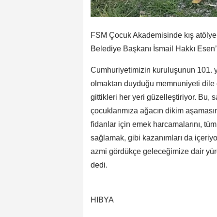
FSM Çocuk Akademisinde kış atölyeler
Belediye Başkanı İsmail Hakkı Esen’i
Cumhuriyetimizin kuruluşunun 101. yıl
olmaktan duyduğu memnuniyeti dile ge
gittikleri her yeri güzelleştiriyor. B
çocuklarımıza ağacın dikim aşamasında
fidanlar için emek harcamalarını, tü
sağlamak, gibi kazanımları da içeriyo
azmi gördükçe geleceğimize dair yür
dedi.
HIBYA