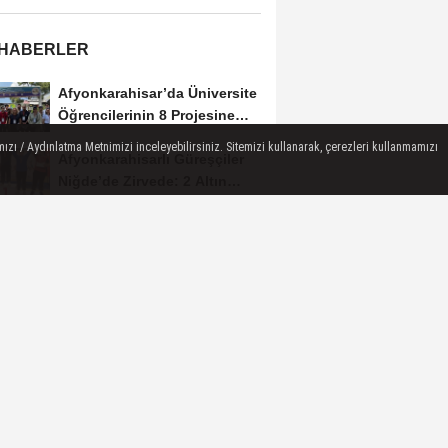
 HABERLER
Afyonkarahisar’da Üniversite
Öğrencilerinin 8 Projesine
ÜNİDES...
ızı / Aydınlatma Metnimizi inceleyebilirsiniz. Sitemizi kullanarak, çerezleri kullanmamızı
Afyonkarahisarlı Güreşçiler
Niğde’de Zirvede: 2 Altın
Madalya...
Turizm Sektörünün Önde
Gelen Markaları AKÜ’de
Öğrencilerle Buluştu
Afyon’da Yerli ve Milli Araç
Hamlesi
Üzeyir Aladağ’dan Bolvadin
Çıkarması: “Siyaset Halkın
İçinde...