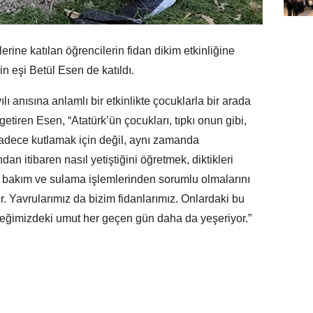
ine katılan öğrencilerin fidan dikim etkinliğine
n eşi Betül Esen de katıldı.
ı anısına anlamlı bir etkinlikte çocuklarla bir arada
tiren Esen, “Atatürk’ün çocukları, tıpkı onun gibi,
u, sadece kutlamak için değil, aynı zamanda
n itibaren nasıl yetiştiğini öğretmek, diktikleri
m bakım ve sulama işlemlerinden sorumlu olmalarını
r. Yavrularımız da bizim fidanlarımız. Onlardaki bu
eğimizdeki umut her geçen gün daha da yeşeriyor.”