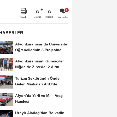
A
A
Büyüt
Küçült
Yazdır
Yorumlar
 HABERLER
Afyonkarahisar’da Üniversite
Öğrencilerinin 8 Projesine
ÜNİDES...
Afyonkarahisarlı Güreşçiler
Niğde’de Zirvede: 2 Altın
Madalya...
Turizm Sektörünün Önde
Gelen Markaları AKÜ’de
Öğrencilerle Buluştu
Afyon’da Yerli ve Milli Araç
Hamlesi
Üzeyir Aladağ’dan Bolvadin