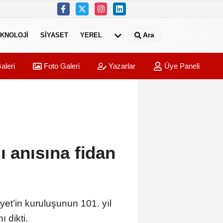
Ara
KNOLOJI
SIYASET
YEREL
aleri
Foto Galeri
Yazarlar
Üye Paneli
ı anısına fidan
et’in kuruluşunun 101. yıl
 dikti.