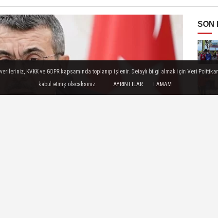
SON
ileriniz, KVKK ve GDPR kapsamında toplanıp işlenir. Detaylı bilgi almak için Veri Politikam
kabul etmiş olacaksınız.
AYRINTILAR
TAMAM
ra'da Anıttepe Ortaokulu'na gerçekleştirdiği ziyarette