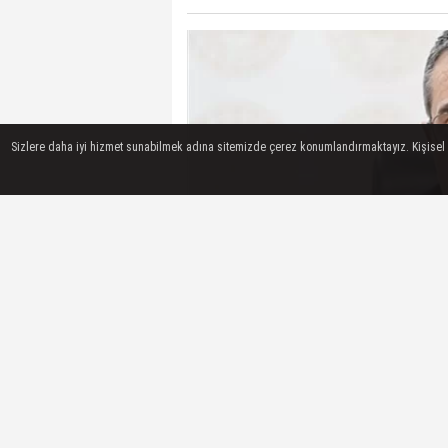
Sizlere daha iyi hizmet sunabilmek adına sitemizde çerez konumlandırmaktayız. Kişisel ver
Milli Eğitim Bakanı Yusuf Tekin, Anka