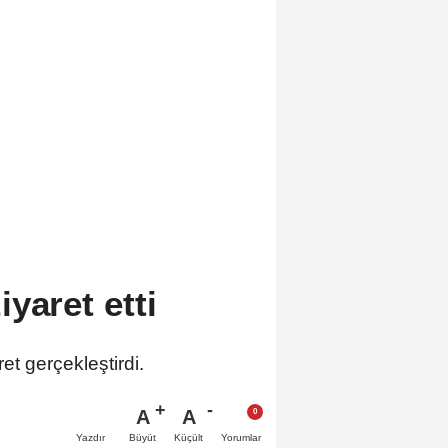
yaret etti
et gerçekleştirdi.
A
A
Büyüt
Küçült
Yazdır
Yorumlar