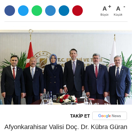
A
A
Büyüt
Küçült
TAKİP ET
Afyonkarahisar Valisi Doç. Dr. Kübra Güran