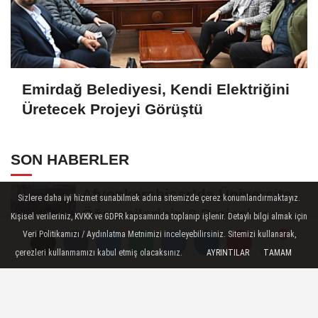
Emirdağ Belediyesi, Kendi Elektriğini
Üretecek Projeyi Görüştü
SON HABERLER
Afyonkarahisar’da Üniversite
Sizlere daha iyi hizmet sunabilmek adına sitemizde çerez konumlandırmaktayız.
Öğrencilerinin 8 Projesine
Kişisel verileriniz, KVKK ve GDPR kapsamında toplanıp işlenir. Detaylı bilgi almak için
ÜNİDES...
Veri Politikamızı / Aydınlatma Metnimizi inceleyebilirsiniz. Sitemizi kullanarak,
Afyonkarahisarlı Güreşçiler
çerezleri kullanmamızı kabul etmiş olacaksınız.
AYRINTILAR
TAMAM
Yorumlar
Yorumlar
Yorumlar
Niğde’de Zirvede: 2 Altın
Madalya...
Turizm Sektörünün Önde Gelen
Markaları AKÜ’de Öğrencilerle