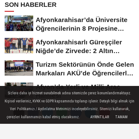
SON HABERLER
Afyonkarahisar’da Üniversite
Öğrencilerinin 8 Projesine
ÜNİDES...
Afyonkarahisarlı Güreşçiler
Niğde’de Zirvede: 2 Altın
Madalya...
Turizm Sektörünün Önde Gelen
Markaları AKÜ’de Öğrencilerle
Buluştu
Afyon’da Yerli ve Milli Araç
Sizlere daha iyi hizmet sunabilmek adına sitemizde çerez konumlandırmaktayız.
Hamlesi
Kişisel verileriniz, KVKK ve GDPR kapsamında toplanıp işlenir. Detaylı bilgi almak için
Üzeyir Aladağ’dan Bolvadin
Veri Politikamızı / Aydınlatma Metnimizi inceleyebilirsiniz. Sitemizi kullanarak,
Çıkarması: “Siyaset Halkın
çerezleri kullanmamızı kabul etmiş olacaksınız.
AYRINTILAR
TAMAM
Yorumlar
Yorumlar
İçinde...