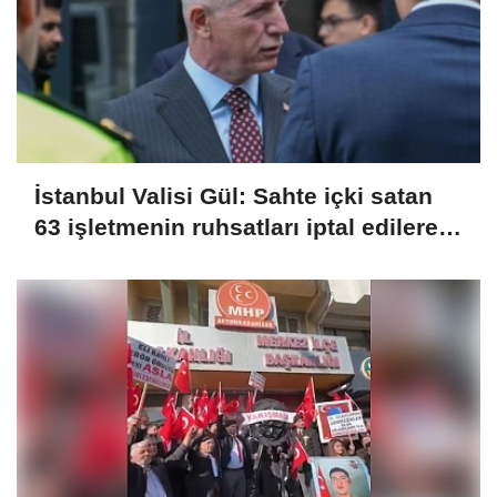
İstanbul Valisi Gül: Sahte içki satan
63 işletmenin ruhsatları iptal edilerek
kapatıldı