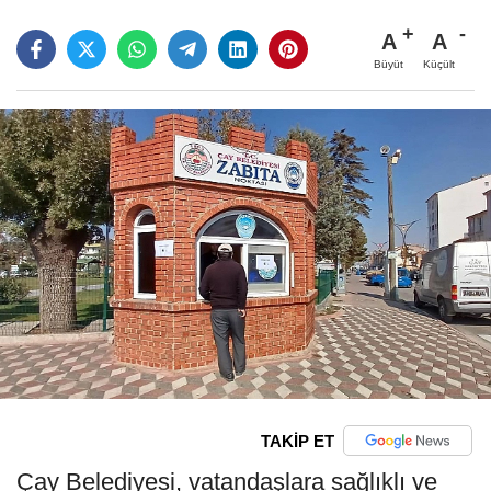
A
A
Büyüt
Küçült
TAKİP ET
Çay Belediyesi, vatandaşlara sağlıklı ve