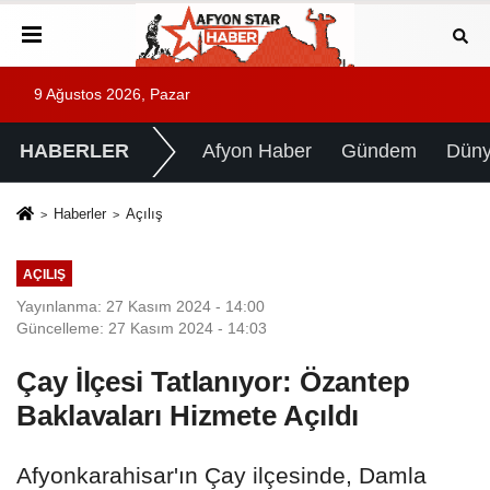
9 Ağustos 2026, Pazar
HABERLER
Afyon Haber
Gündem
Dün
Haberler
Açılış
AÇILIŞ
Yayınlanma: 27 Kasım 2024 - 14:00
Güncelleme: 27 Kasım 2024 - 14:03
Çay İlçesi Tatlanıyor: Özantep
Baklavaları Hizmete Açıldı
Afyonkarahisar'ın Çay ilçesinde, Damla