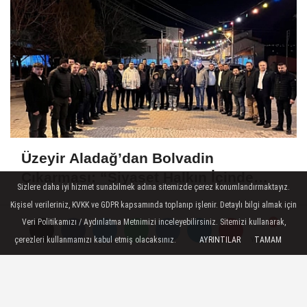
Üzeyir Aladağ’dan Bolvadin
Çıkarması: “Siyaset Halkın İçinde
Sizlere daha iyi hizmet sunabilmek adına sitemizde çerez konumlandırmaktayız.
Yapılır”
Kişisel verileriniz, KVKK ve GDPR kapsamında toplanıp işlenir. Detaylı bilgi almak için
Veri Politikamızı / Aydınlatma Metnimizi inceleyebilirsiniz. Sitemizi kullanarak,
çerezleri kullanmamızı kabul etmiş olacaksınız.
AYRINTILAR
TAMAM
Yorumlar
Yorumlar