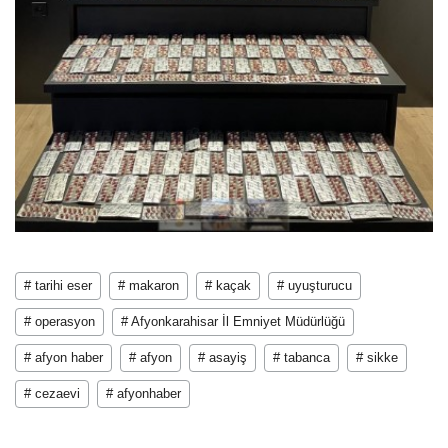
# tarihi eser
# makaron
# kaçak
# uyuşturucu
# operasyon
# Afyonkarahisar İl Emniyet Müdürlüğü
# afyon haber
# afyon
# asayiş
# tabanca
# sikke
# cezaevi
# afyonhaber