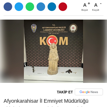
A
A
Büyüt
Küçült
TAKİP ET
Afyonkarahisar İl Emniyet Müdürlüğü