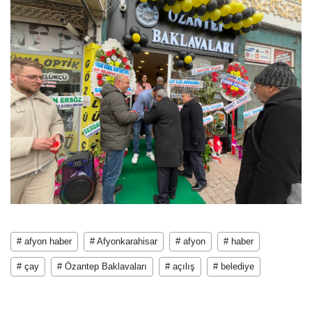
# afyon haber
# Afyonkarahisar
# afyon
# haber
# çay
# Özantep Baklavaları
# açılış
# belediye