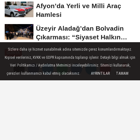
Buluştu
Afyon’da Yerli ve Milli Araç
Hamlesi
Üzeyir Aladağ’dan Bolvadin
Çıkarması: “Siyaset Halkın
İçinde...
Sizlere daha iyi hizmet sunabilmek adına sitemizde çerez konumlandırmaktayız.
DÜNYA
Kişisel verileriniz, KVKK ve GDPR kapsamında toplanıp işlenir. Detaylı bilgi almak için
Yayınlanma: 25 Ekim 2024 - 14:25
Veri Politikamızı / Aydınlatma Metnimizi inceleyebilirsiniz. Sitemizi kullanarak,
çerezleri kullanmamızı kabul etmiş olacaksınız.
AYRINTILAR
TAMAM
Yorumlar
Yorumlar
IDF: Savaş uçakları Hizbullah
terör örgütüne ait askeri alt
yapılara saldırdı
Jerusalem, 25 Ekim (Hibya) – İsrail
Savunma Kuvvetleri (IDF), Savaş
uçaklarının gece boyunca Kuzey