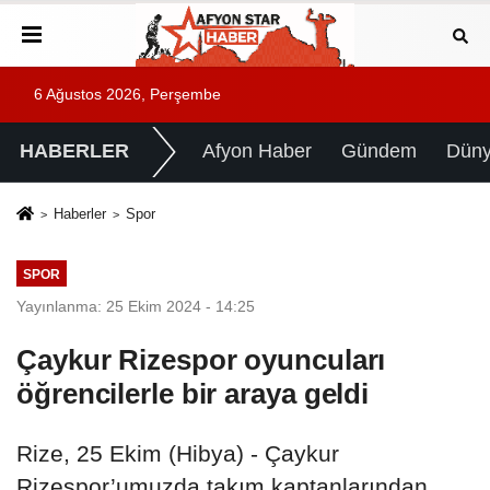
6 Ağustos 2026, Perşembe
HABERLER
Afyon Haber
Gündem
Dün
Haberler
Spor
SPOR
Yayınlanma: 25 Ekim 2024 - 14:25
Çaykur Rizespor oyuncuları
öğrencilerle bir araya geldi
Rize, 25 Ekim (Hibya) - Çaykur
Rizespor’umuzda takım kaptanlarından