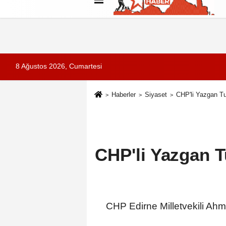
Künye
İletişim
Çerez Politikası
G
8 Ağustos 2026, Cumartesi
Haberler
Siyaset
CHP'li Yazgan Tu
CHP'li Yazgan T
CHP Edirne Milletvekili Ah