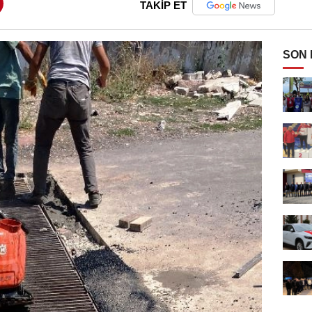
TAKİP ET
SON