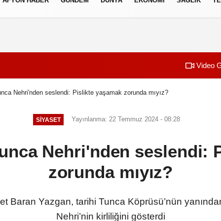
AFYON HABER
GÜNDEM
DÜNYA
EKONOMI
SAĞLIK
TE
izlilik İlkeleri
Video G
nca Nehri'nden seslendi: Pislikte yaşamak zorunda mıyız?
Yayınlanma: 22 Temmuz 2024 - 08:28
SIYASET
unca Nehri'nden seslendi: 
zorunda mıyız?
met Baran Yazgan, tarihi Tunca Köprüsü’nün yanından
Nehri’nin kirliliğini gösterdi