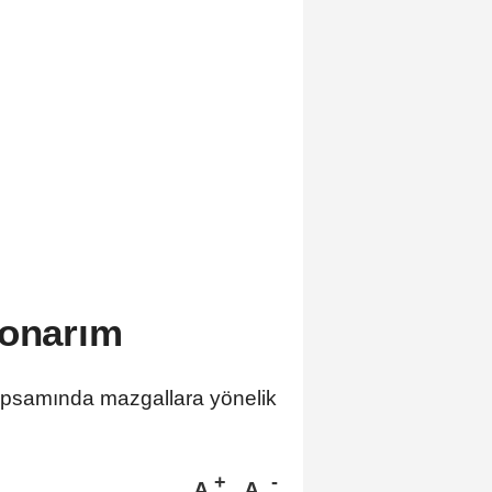
 onarım
 kapsamında mazgallara yönelik
A
A