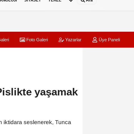
Ara
KNOLOJI
SIYASET
YEREL
aleri
Foto Galeri
Yazarlar
Üye Paneli
Pislikte yaşamak
 iktidara seslenerek, Tunca