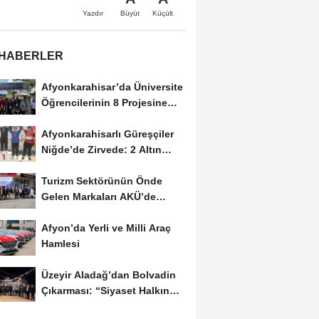
Büyüt
Küçült
Yazdır
 HABERLER
Afyonkarahisar’da Üniversite
Öğrencilerinin 8 Projesine
ÜNİDES...
Afyonkarahisarlı Güreşçiler
Niğde’de Zirvede: 2 Altın
Madalya...
Turizm Sektörünün Önde
Gelen Markaları AKÜ’de
Öğrencilerle Buluştu
Afyon’da Yerli ve Milli Araç
Hamlesi
Üzeyir Aladağ’dan Bolvadin
Çıkarması: “Siyaset Halkın
İçinde...