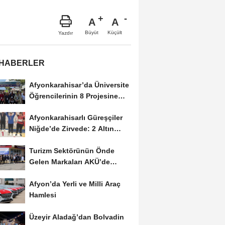
A
A
Büyüt
Küçült
Yazdır
 HABERLER
Afyonkarahisar’da Üniversite
Öğrencilerinin 8 Projesine
ÜNİDES...
Afyonkarahisarlı Güreşçiler
Niğde’de Zirvede: 2 Altın
Madalya...
Turizm Sektörünün Önde
Gelen Markaları AKÜ’de
Öğrencilerle Buluştu
Afyon’da Yerli ve Milli Araç
Hamlesi
Üzeyir Aladağ’dan Bolvadin