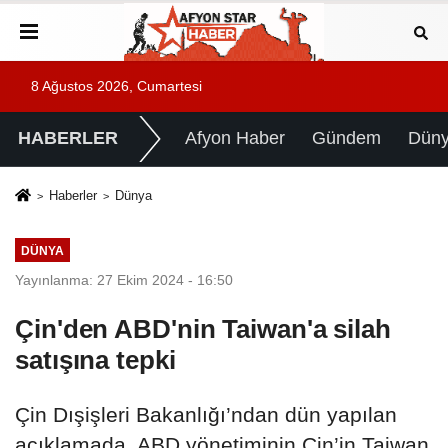
8 Ağustos 2026, Cumartesi
HABERLER
Afyon Haber
Gündem
Dün
Haberler
Dünya
DÜNYA
Yayınlanma: 27 Ekim 2024 - 16:50
Çin'den ABD'nin Taiwan'a silah
satışına tepki
Çin Dışişleri Bakanlığı’ndan dün yapılan
açıklamada, ABD yönetiminin Çin’in Taiwan