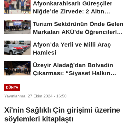
Afyonkarahisarlı Güreşçiler
Niğde’de Zirvede: 2 Altın
Madalya...
Turizm Sektörünün Önde Gelen
Markaları AKÜ’de Öğrencilerle
Buluştu
Afyon’da Yerli ve Milli Araç
Hamlesi
Üzeyir Aladağ’dan Bolvadin
Çıkarması: “Siyaset Halkın
İçinde...
DÜNYA
Yayınlanma: 27 Ekim 2024 - 16:50
Xi'nin Sağlıklı Çin girişimi üzerine
söylemleri kitaplaştı