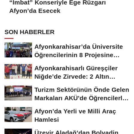
“İmbat” Konseriyle Ege Rüzgarı
Afyon’da Esecek
SON HABERLER
Afyonkarahisar’da Üniversite
Öğrencilerinin 8 Projesine
ÜNİDES...
Afyonkarahisarlı Güreşçiler
Niğde’de Zirvede: 2 Altın
Madalya...
Turizm Sektörünün Önde Gelen
Markaları AKÜ’de Öğrencilerle
Buluştu
Afyon’da Yerli ve Milli Araç
Hamlesi
Üzeyir Aladağ’dan Bolvadin