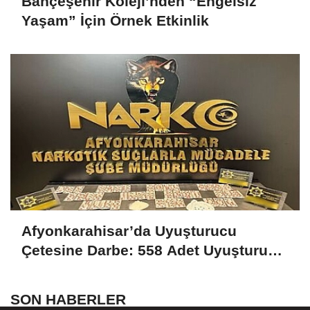
Bahçeşehir Koleji’nden “Engelsiz
Yaşam” İçin Örnek Etkinlik
Afyonkarahisar’da Uyuşturucu
Çetesine Darbe: 558 Adet Uyuşturucu
Madde Ele Geçirildi
SON HABERLER