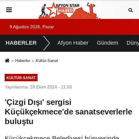
9 Ağustos 2026, Pazar
HABERLER
Afyon Haber
Gündem
Dün
Haberler
Kültür-Sanat
KÜLTÜR-SANAT
Yayınlanma: 28 Ekim 2024 - 11:50
'Çizgi Dışı' sergisi
Küçükçekmece'de sanatseverlerle
buluştu
Küçükçekmece Belediyesi bünyesinde