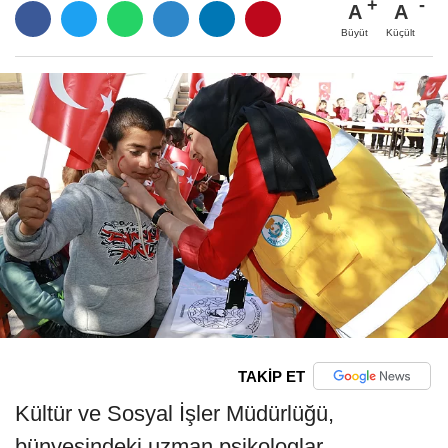
A
A
Büyüt
Küçült
TAKİP ET
Kültür ve Sosyal İşler Müdürlüğü,
bünyesindeki uzman psikologlar,