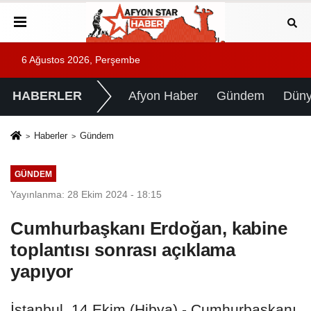
6 Ağustos 2026, Perşembe
HABERLER
Afyon Haber
Gündem
Dün
Haberler
Gündem
GÜNDEM
Yayınlanma: 28 Ekim 2024 - 18:15
Cumhurbaşkanı Erdoğan, kabine
toplantısı sonrası açıklama
yapıyor
İstanbul, 14 Ekim (Hibya) - Cumhurbaşkanı