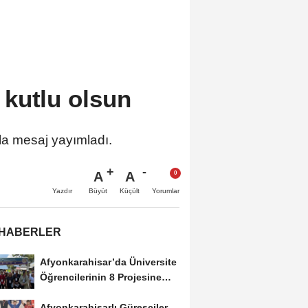
kutlu olsun
la mesaj yayımladı.
A
A
Büyüt
Küçült
Yazdır
Yorumlar
 HABERLER
Afyonkarahisar’da Üniversite
Öğrencilerinin 8 Projesine
ÜNİDES...
Afyonkarahisarlı Güreşçiler