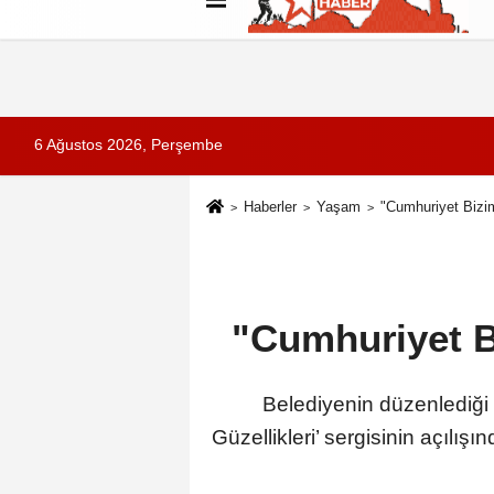
Künye
İletişim
Çerez Politikası
G
6 Ağustos 2026, Perşembe
Haberler
Yaşam
"Cumhuriyet Bizim
"Cumhuriyet B
Belediyenin düzenlediği
Güzellikleri’ sergisinin açılı