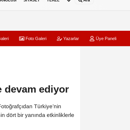
Ara
KNOLOJI
SIYASET
YEREL
aleri
Foto Galeri
Yazarlar
Üye Paneli
e devam ediyor
otoğrafçıdan Türkiye’nin
 dört bir yanında etkinliklerle