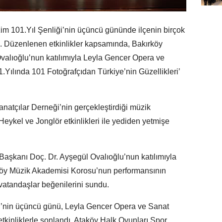
im 101.Yıl Şenliği’nin üçüncü gününde ilçenin birçok
i. Düzenlenen etkinlikler kapsamında, Bakırköy
valıoğlu’nun katılımıyla Leyla Gencer Opera ve
Yılında 101 Fotoğrafçıdan Türkiye’nin Güzellikleri’
atçılar Derneği’nin gerçekleştirdiği müzik
eykel ve Jonglör etkinlikleri ile yediden yetmişe
 Başkanı Doç. Dr. Ayşegül Ovalıoğlu’nun katılımıyla
rköy Müzik Akademisi Korosu’nun performansının
vatandaşlar beğenilerini sundu.
eri’nin üçüncü günü, Leyla Gencer Opera ve Sanat
inliklerle sonlandı. Ataköy Halk Oyunları Spor