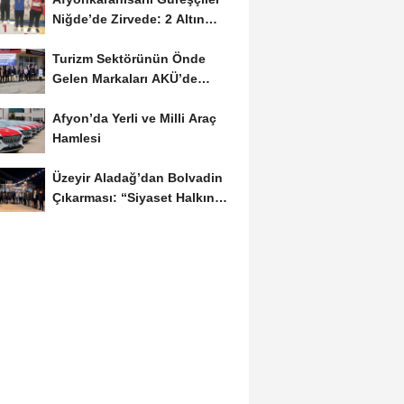
Niğde’de Zirvede: 2 Altın
Madalya...
Turizm Sektörünün Önde
Gelen Markaları AKÜ’de
Öğrencilerle Buluştu
Afyon’da Yerli ve Milli Araç
Hamlesi
Üzeyir Aladağ’dan Bolvadin
Çıkarması: “Siyaset Halkın
İçinde...