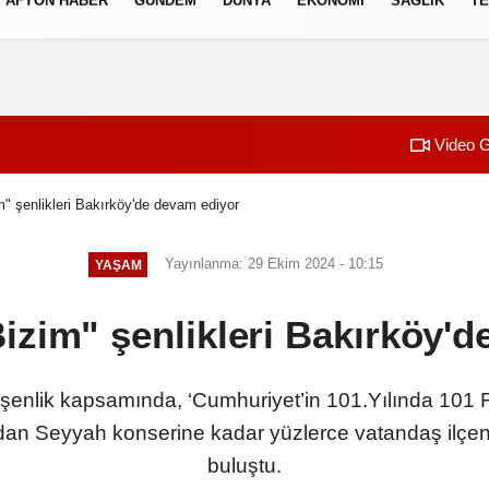
AFYON HABER
GÜNDEM
DÜNYA
EKONOMI
SAĞLIK
TE
izlilik İlkeleri
Video G
" şenlikleri Bakırköy'de devam ediyor
Yayınlanma: 29 Ekim 2024 - 10:15
YAŞAM
izim" şenlikleri Bakırköy'd
 şenlik kapsamında, ‘Cumhuriyet’in 101.Yılında 101 F
şından Seyyah konserine kadar yüzlerce vatandaş ilçenin
buluştu.