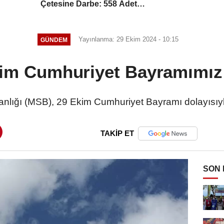
Çetesine Darbe: 558 Adet
Uyuşturucu Madde Ele Geçirildi
Yayınlanma: 29 Ekim 2024 - 10:15
GÜNDEM
im Cumhuriyet Bayramımız 
nlığı (MSB), 29 Ekim Cumhuriyet Bayramı dolayısıy
TAKİP ET
SON