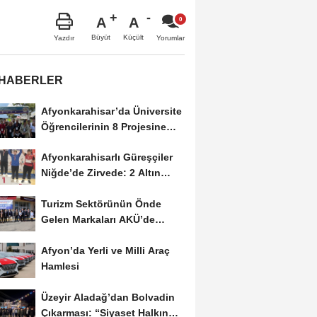
A
A
Büyüt
Küçült
Yazdır
Yorumlar
 HABERLER
Afyonkarahisar’da Üniversite
Öğrencilerinin 8 Projesine
ÜNİDES...
Afyonkarahisarlı Güreşçiler
Niğde’de Zirvede: 2 Altın
Madalya...
Turizm Sektörünün Önde
Gelen Markaları AKÜ’de
Öğrencilerle Buluştu
Afyon’da Yerli ve Milli Araç
Hamlesi
Üzeyir Aladağ’dan Bolvadin
Çıkarması: “Siyaset Halkın