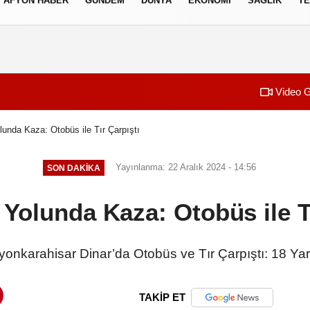
AFYON HABER
GÜNDEM
DÜNYA
EKONOMI
SAĞLIK
TE
izlilik İlkeleri
Video G
lunda Kaza: Otobüs ile Tır Çarpıştı
Yayınlanma: 22 Aralık 2024 - 14:56
SON DAKIKA
 Yolunda Kaza: Otobüs ile Tı
yonkarahisar Dinar’da Otobüs ve Tır Çarpıştı: 18 Yar
TAKİP ET