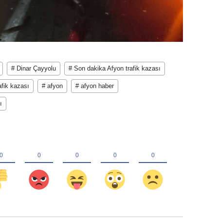
# Dinar Çayyolu
# Son dakika Afyon trafik kazası
afik kazası
# afyon
# afyon haber
ı