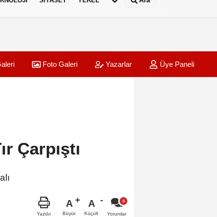
Ara
KNOLOJI
SIYASET
YEREL
aleri
Foto Galeri
Yazarlar
Üye Paneli
r Çarpıştı
alı
A
A
Büyüt
Küçült
Yazdır
Yorumlar