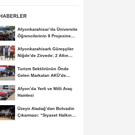
 HABERLER
Afyonkarahisar’da Üniversite
Öğrencilerinin 8 Projesine
ÜNİDES...
Afyonkarahisarlı Güreşçiler
Niğde’de Zirvede: 2 Altın
Madalya...
Turizm Sektörünün Önde
Gelen Markaları AKÜ’de
Öğrencilerle Buluştu
Afyon’da Yerli ve Milli Araç
Hamlesi
Üzeyir Aladağ’dan Bolvadin
Çıkarması: “Siyaset Halkın
İçinde...