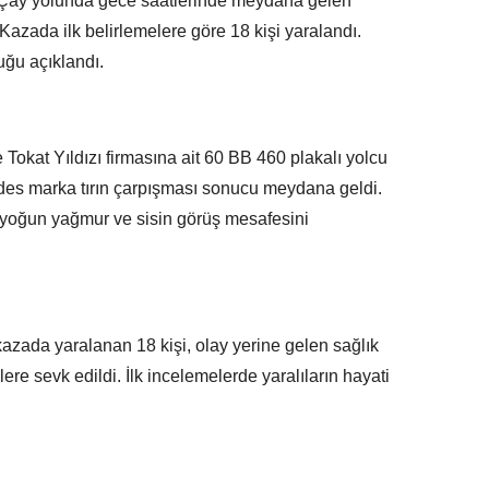
r-Çay yolunda gece saatlerinde meydana gelen
. Kazada ilk belirlemelere göre 18 kişi yaralandı.
duğu açıklandı.
 Tokat Yıldızı firmasına ait 60 BB 460 plakalı yolcu
des marka tırın çarpışması sonucu meydana geldi.
n yoğun yağmur ve sisin görüş mesafesini
azada yaralanan 18 kişi, olay yerine gelen sağlık
ere sevk edildi. İlk incelemelerde yaralıların hayati