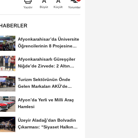
A
A
Büyüt
Küçült
Yazdır
Yorumlar
 HABERLER
Afyonkarahisar’da Üniversite
Öğrencilerinin 8 Projesine
ÜNİDES...
Afyonkarahisarlı Güreşçiler
Niğde’de Zirvede: 2 Altın
Madalya...
Turizm Sektörünün Önde
Gelen Markaları AKÜ’de
Öğrencilerle Buluştu
Afyon’da Yerli ve Milli Araç
Hamlesi
Üzeyir Aladağ’dan Bolvadin
Çıkarması: “Siyaset Halkın
İçinde...