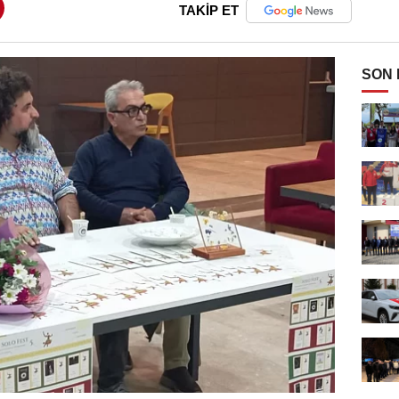
TAKİP ET
SON