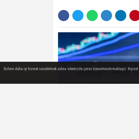
Sizlere daha iyi hizmet sunabilmek adına sitemizde çerez konumlandırmaktayız. Kişisel ver