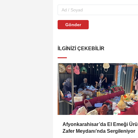
Gönder
İLGINIZI ÇEKEBILIR
Afyonkarahisar’da El Emeği Ürü
Zafer Meydanı’nda Sergileniyor