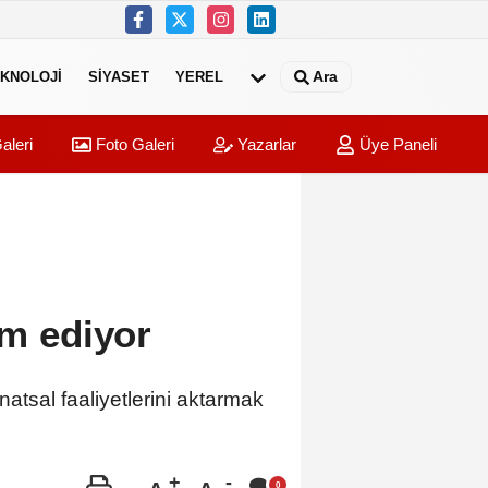
Ara
KNOLOJI
SIYASET
YEREL
aleri
Foto Galeri
Yazarlar
Üye Paneli
am ediyor
atsal faaliyetlerini aktarmak