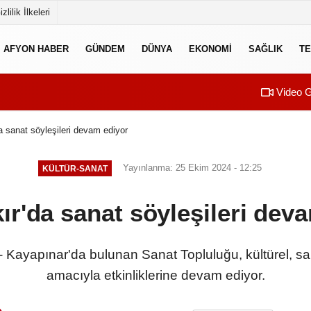
izlilik İlkeleri
AFYON HABER
GÜNDEM
DÜNYA
EKONOMI
SAĞLIK
TE
Video G
a sanat söyleşileri devam ediyor
Yayınlanma: 25 Ekim 2024 - 12:25
KÜLTÜR-SANAT
ır'da sanat söyleşileri dev
- Kayapınar'da bulunan Sanat Topluluğu, kültürel, san
amacıyla etkinliklerine devam ediyor.