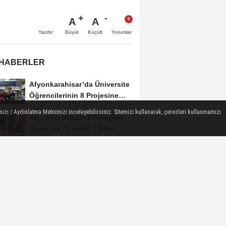
A
A
Büyüt
Küçült
Yazdır
Yorumlar
 HABERLER
Afyonkarahisar’da Üniversite
Öğrencilerinin 8 Projesine
ÜNİDES...
ızı / Aydınlatma Metnimizi inceleyebilirsiniz. Sitemizi kullanarak, çerezleri kullanmamızı
Afyonkarahisarlı Güreşçiler
Niğde’de Zirvede: 2 Altın
Madalya...
Turizm Sektörünün Önde
Gelen Markaları AKÜ’de
Öğrencilerle Buluştu
Afyon’da Yerli ve Milli Araç
Hamlesi
Üzeyir Aladağ’dan Bolvadin