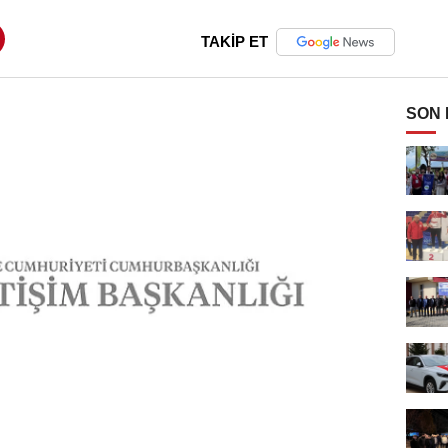
TAKİP ET
SON