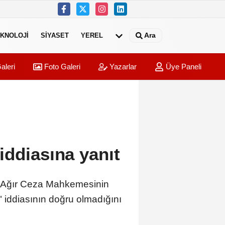
Ara
KNOLOJI
SIYASET
YEREL
aleri
Foto Galeri
Yazarlar
Üye Paneli
ddiasına yanıt
. Ağır Ceza Mahkemesinin
 iddiasının doğru olmadığını