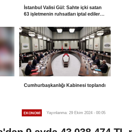
İstanbul Valisi Gül: Sahte içki satan
63 işletmenin ruhsatları iptal edilerek
kapatıldı
Cumhurbaşkanlığı Kabinesi toplandı
Yayınlanma: 29 Ekim 2024 - 00:05
EKONOMI
'dan 9 ayda 43.038.474 TL 