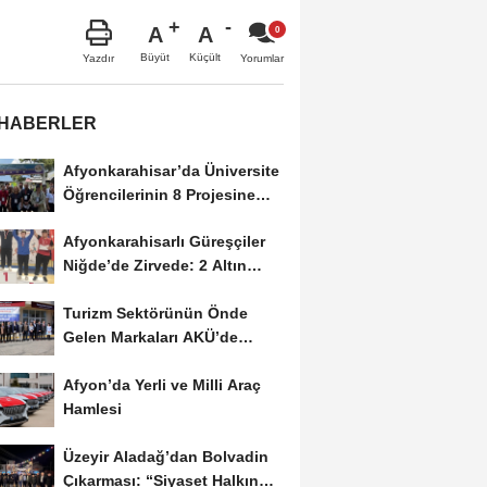
A
A
Büyüt
Küçült
Yazdır
Yorumlar
 HABERLER
Afyonkarahisar’da Üniversite
Öğrencilerinin 8 Projesine
ÜNİDES...
Afyonkarahisarlı Güreşçiler
Niğde’de Zirvede: 2 Altın
Madalya...
Turizm Sektörünün Önde
Gelen Markaları AKÜ’de
Öğrencilerle Buluştu
Afyon’da Yerli ve Milli Araç
Hamlesi
Üzeyir Aladağ’dan Bolvadin
Çıkarması: “Siyaset Halkın