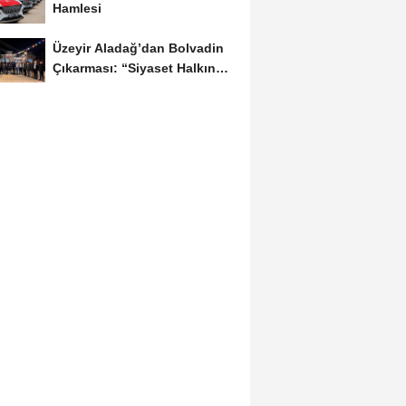
Hamlesi
Üzeyir Aladağ’dan Bolvadin
Çıkarması: “Siyaset Halkın
İçinde...