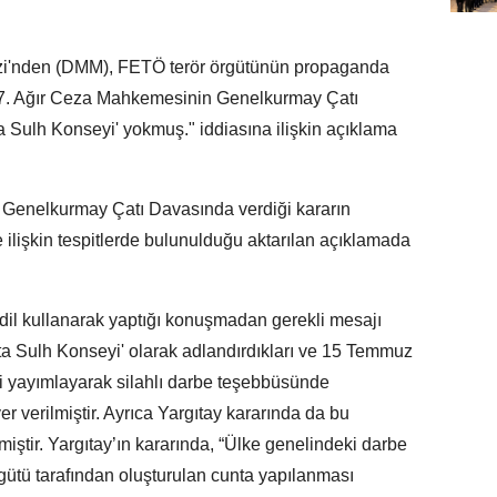
i'nden (DMM), FETÖ terör örgütünün propaganda
17. Ağır Ceza Mahkemesinin Genelkurmay Çatı
a Sulh Konseyi' yokmuş." iddiasına ilişkin açıklama
Genelkurmay Çatı Davasında verdiği kararın
 ilişkin tespitlerde bulunulduğu aktarılan açıklamada
ir dil kullanarak yaptığı konuşmadan gerekli mesajı
rtta Sulh Konseyi' olarak adlandırdıkları ve 15 Temmuz
isi yayımlayarak silahlı darbe teşebbüsünde
yer verilmiştir. Ayrıca Yargıtay kararında da bu
iştir. Yargıtay’ın kararında, “Ülke genelindeki darbe
rgütü tarafından oluşturulan cunta yapılanması