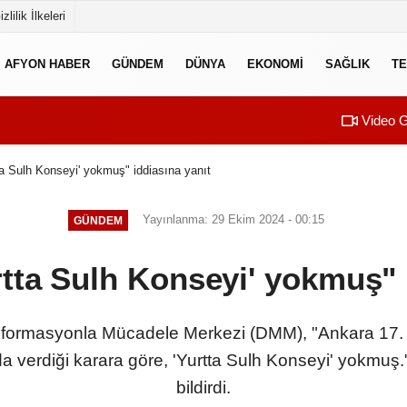
izlilik İlkeleri
AFYON HABER
GÜNDEM
DÜNYA
EKONOMI
SAĞLIK
TE
Video G
a Sulh Konseyi' yokmuş" iddiasına yanıt
Yayınlanma: 29 Ekim 2024 - 00:15
GÜNDEM
tta Sulh Konseyi' yokmuş" i
enformasyonla Mücadele Merkezi (DMM), "Ankara 17
verdiği karara göre, 'Yurtta Sulh Konseyi' yokmuş."
bildirdi.