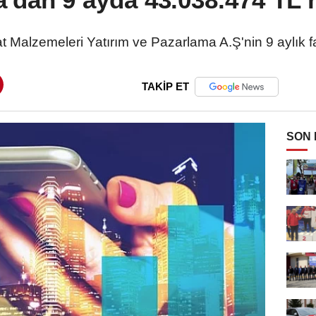
t Malzemeleri Yatırım ve Pazarlama A.Ş'nin 9 aylık fa
TAKİP ET
SON