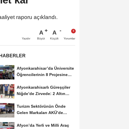
aliyet raporu açıklandı.
A
A
Büyüt
Küçült
Yazdır
Yorumlar
 HABERLER
Afyonkarahisar’da Üniversite
Öğrencilerinin 8 Projesine
ÜNİDES...
Afyonkarahisarlı Güreşçiler
Niğde’de Zirvede: 2 Altın
Madalya...
Turizm Sektörünün Önde
Gelen Markaları AKÜ’de
Öğrencilerle Buluştu
Afyon’da Yerli ve Milli Araç