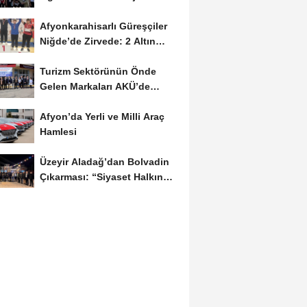
ÜNİDES...
Afyonkarahisarlı Güreşçiler
Niğde’de Zirvede: 2 Altın
Madalya...
Turizm Sektörünün Önde
Gelen Markaları AKÜ’de
Öğrencilerle Buluştu
Afyon’da Yerli ve Milli Araç
Hamlesi
Üzeyir Aladağ’dan Bolvadin
Çıkarması: “Siyaset Halkın
İçinde...