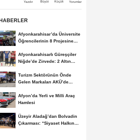
Büyüt
Küçült
Yazdır
Yorumlar
 HABERLER
Afyonkarahisar’da Üniversite
Öğrencilerinin 8 Projesine
ÜNİDES...
Afyonkarahisarlı Güreşçiler
Niğde’de Zirvede: 2 Altın
Madalya...
Turizm Sektörünün Önde
Gelen Markaları AKÜ’de
Öğrencilerle Buluştu
Afyon’da Yerli ve Milli Araç
Hamlesi
Üzeyir Aladağ’dan Bolvadin
Çıkarması: “Siyaset Halkın
İçinde...