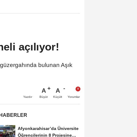
li açılıyor!
 güzergahında bulunan Aşık
A
A
Büyüt
Küçült
Yazdır
Yorumlar
 HABERLER
Afyonkarahisar’da Üniversite
Öğrencilerinin 8 Projesine