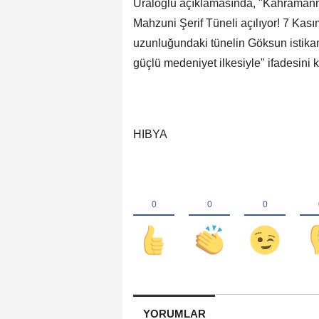
Uraloğlu açıklamasında, "Kahraman
Mahzuni Şerif Tüneli açılıyor! 7 Ka
uzunluğundaki tünelin Göksun istikam
güçlü medeniyet ilkesiyle" ifadesini k
HIBYA
YORUMLAR