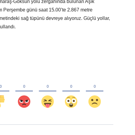
maraş-Göksun yolu zergâhında bulunan Aşık
sım Perşembe günü saat 15.00’te 2.867 metre
etindeki sağ tüpünü devreye alıyoruz. Güçlü yollar,
ullandı.