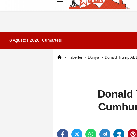
Künye
İletişim
Çerez Politikası
G
8 Ağustos 2026, Cumartesi
Haberler
Dünya
Donald Trump ABD'
Donald 
Cumhuri