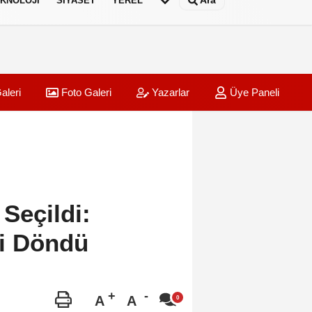
Ara
KNOLOJI
SIYASET
YEREL
aleri
Foto Galeri
Yazarlar
Üye Paneli
Seçildi:
ri Döndü
A
A