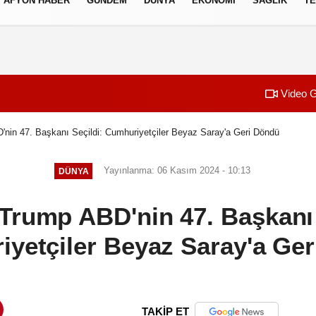
AFYON HABER
GÜNDEM
DÜNYA
EKONOMI
SAĞLIK
TE
izlilik İlkeleri
Video G
nin 47. Başkanı Seçildi: Cumhuriyetçiler Beyaz Saray'a Geri Döndü
Yayınlanma: 06 Kasım 2024 - 10:13
DÜNYA
Trump ABD'nin 47. Başkanı 
yetçiler Beyaz Saray'a Ge
TAKİP ET