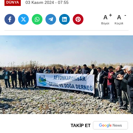
03 Kasım 2024 - 07:55
DÜNYA
A
A
Büyüt
Küçült
TAKİP ET