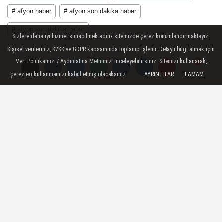
# afyon haber
# afyon son dakika haber
# afyon son dakika haber
Sizlere daha iyi hizmet sunabilmek adına sitemizde çerez konumlandırmaktayız.
Kişisel verileriniz, KVKK ve GDPR kapsamında toplanıp işlenir. Detaylı bilgi almak için
Veri Politikamızı / Aydınlatma Metnimizi inceleyebilirsiniz. Sitemizi kullanarak,
çerezleri kullanmamızı kabul etmiş olacaksınız.
AYRINTILAR
TAMAM
Yorumlar
Yorumlar
YORUMLAR