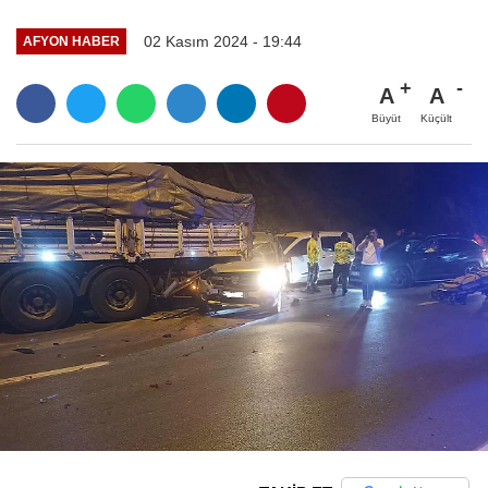
02 Kasım 2024 - 19:44
AFYON HABER
A
A
Büyüt
Küçült