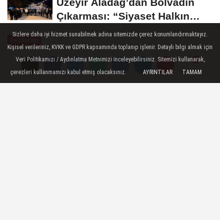
Üzeyir Aladağ’dan Bolvadin
Çıkarması: “Siyaset Halkın
İçinde...
Sizlere daha iyi hizmet sunabilmek adına sitemizde çerez konumlandırmaktayız.
EKONOMI
Kişisel verileriniz, KVKK ve GDPR kapsamında toplanıp işlenir. Detaylı bilgi almak için
Yayınlanma: 23 Ekim 2024 - 19:20
Veri Politikamızı / Aydınlatma Metnimizi inceleyebilirsiniz. Sitemizi kullanarak,
çerezleri kullanmamızı kabul etmiş olacaksınız.
AYRINTILAR
TAMAM
Yorumlar
Yorumlar
Kervan Gıda'dan pay geri alımı
Kervan Gıda Sanayi ve Ticaret A.Ş, pay
geri alımı yaptı.
23 Ekim 2024 - 19:20
EKONOMI
A
A
Büyüt
Küçült