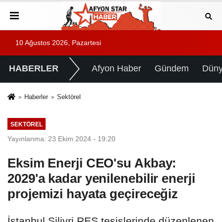
10 Ağustos 2026, Pazartesi
HABERLER
Afyon Haber
Gündem
Dün
Haberler
Sektörel
SEKTÖREL
Yayınlanma: 23 Ekim 2024 - 19:20
Eksim Enerji CEO'su Akbay:
2029'a kadar yenilenebilir enerji
projemizi hayata geçireceğiz
İstanbul Silivri RES tesislerinde düzenlenen