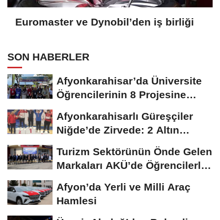
Euromaster ve Dynobil’den iş birliği
SON HABERLER
Afyonkarahisar’da Üniversite
Öğrencilerinin 8 Projesine
ÜNİDES...
Afyonkarahisarlı Güreşçiler
Niğde’de Zirvede: 2 Altın
Madalya...
Turizm Sektörünün Önde Gelen
Markaları AKÜ’de Öğrencilerle
Buluştu
Afyon’da Yerli ve Milli Araç
Hamlesi