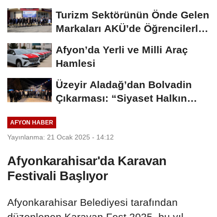
Madalya...
Turizm Sektörünün Önde Gelen
Markaları AKÜ’de Öğrencilerle
Buluştu
Afyon’da Yerli ve Milli Araç
Hamlesi
Üzeyir Aladağ’dan Bolvadin
Çıkarması: “Siyaset Halkın
İçinde...
AFYON HABER
Yayınlanma: 21 Ocak 2025 - 14:12
Afyonkarahisar'da Karavan
Festivali Başlıyor
Afyonkarahisar Belediyesi tarafından
düzenlenen Karavan Fest 2025, bu yıl