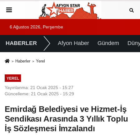
6 Ağustos 2026, Perşembe
HABERLER
Afyon Haber
Gündem
Dün
Haberler
Yerel
YEREL
Yayınlanma: 21 Ocak 2025 - 15:27
Güncelleme: 21 Ocak 2025 - 15:29
Emirdağ Belediyesi ve Hizmet-İş
Sendikası Arasında 3 Yıllık Toplu
İş Sözleşmesi İmzalandı