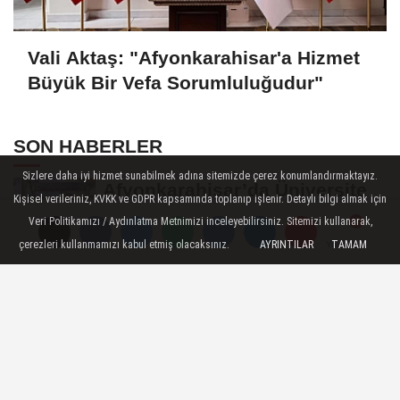
Vali Aktaş: "Afyonkarahisar'a Hizmet
Büyük Bir Vefa Sorumluluğudur"
SON HABERLER
Sizlere daha iyi hizmet sunabilmek adına sitemizde çerez konumlandırmaktayız.
Afyonkarahisar’da Üniversite
Kişisel verileriniz, KVKK ve GDPR kapsamında toplanıp işlenir. Detaylı bilgi almak için
Öğrencilerinin 8 Projesine
Veri Politikamızı / Aydınlatma Metnimizi inceleyebilirsiniz. Sitemizi kullanarak,
ÜNİDES...
çerezleri kullanmamızı kabul etmiş olacaksınız.
AYRINTILAR
TAMAM
Yorumlar
Yorumlar
Yorumlar
Afyonkarahisarlı Güreşçiler
Niğde’de Zirvede: 2 Altın
Madalya...
Turizm Sektörünün Önde Gelen
Markaları AKÜ’de Öğrencilerle
Buluştu
Afyon’da Yerli ve Milli Araç