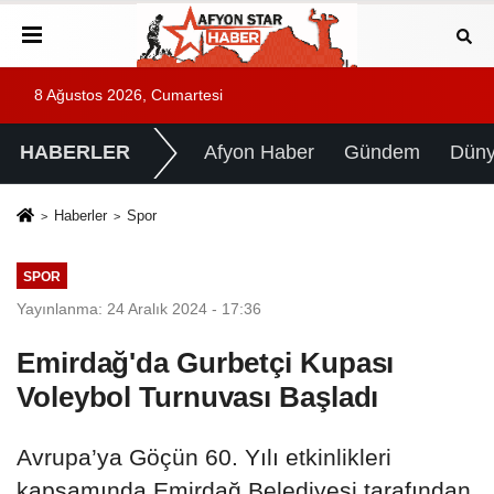
8 Ağustos 2026, Cumartesi
HABERLER
Afyon Haber
Gündem
Dün
Haberler
Spor
SPOR
Yayınlanma: 24 Aralık 2024 - 17:36
Emirdağ'da Gurbetçi Kupası
Voleybol Turnuvası Başladı
Avrupa’ya Göçün 60. Yılı etkinlikleri
kapsamında Emirdağ Belediyesi tarafından