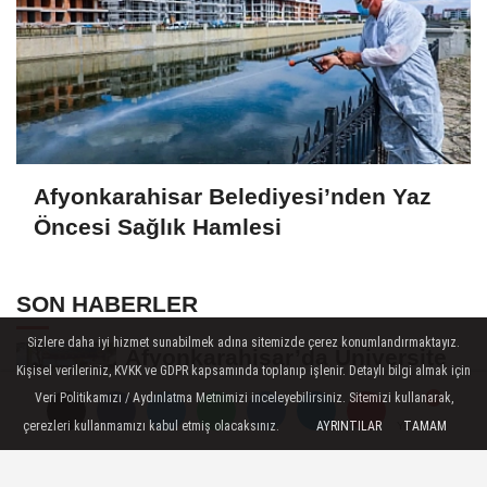
Afyonkarahisar Belediyesi’nden Yaz
Öncesi Sağlık Hamlesi
SON HABERLER
Sizlere daha iyi hizmet sunabilmek adına sitemizde çerez konumlandırmaktayız.
Afyonkarahisar’da Üniversite
Kişisel verileriniz, KVKK ve GDPR kapsamında toplanıp işlenir. Detaylı bilgi almak için
Öğrencilerinin 8 Projesine
Veri Politikamızı / Aydınlatma Metnimizi inceleyebilirsiniz. Sitemizi kullanarak,
ÜNİDES...
çerezleri kullanmamızı kabul etmiş olacaksınız.
AYRINTILAR
TAMAM
Yorumlar
Yorumlar
Yorumlar
Afyonkarahisarlı Güreşçiler
Niğde’de Zirvede: 2 Altın