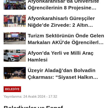
Afyonkarahisar’da Üniversite
Öğrencilerinin 8 Projesine
ÜNİDES...
Afyonkarahisarlı Güreşçiler
Niğde’de Zirvede: 2 Altın
Madalya...
Turizm Sektörünün Önde Gelen
Markaları AKÜ’de Öğrencilerle
Buluştu
Afyon’da Yerli ve Milli Araç
Hamlesi
Üzeyir Aladağ’dan Bolvadin
Çıkarması: “Siyaset Halkın
İçinde...
BELEDIYE
Yayınlanma: 24 Aralık 2024 - 17:32