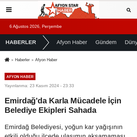
6 Ağustos 2026, Perşembe
HABERLER
Afyon Haber
Gündem
Dün
Haberler
Afyon Haber
AFYON HABER
Yayınlanma: 23 Kasım 2024 - 23:33
Emirdağ'da Karla Mücadele İçin
Belediye Ekipleri Sahada
Emirdağ Belediyesi, yoğun kar yağışının
etkili olduğu ilçede ulaşımın aksamaması