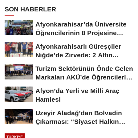
SON HABERLER
Afyonkarahisar’da Üniversite
Öğrencilerinin 8 Projesine
ÜNİDES...
Afyonkarahisarlı Güreşçiler
Niğde’de Zirvede: 2 Altın
Madalya...
Turizm Sektörünün Önde Gelen
Markaları AKÜ’de Öğrencilerle
Buluştu
Afyon’da Yerli ve Milli Araç
Hamlesi
Üzeyir Aladağ’dan Bolvadin
Çıkarması: “Siyaset Halkın
İçinde...
TÜRKIYE