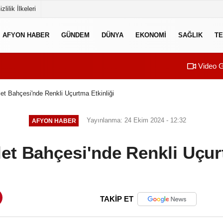
izlilik İlkeleri
AFYON HABER
GÜNDEM
DÜNYA
EKONOMI
SAĞLIK
TE
Video G
et Bahçesi'nde Renkli Uçurtma Etkinliği
Yayınlanma: 24 Ekim 2024 - 12:32
AFYON HABER
et Bahçesi'nde Renkli Uçur
TAKİP ET