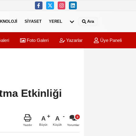
Ara
KNOLOJI
SIYASET
YEREL
aleri
Foto Galeri
Yazarlar
Üye Paneli
tma Etkinliği
A
A
Büyüt
Küçült
Yazdır
Yorumlar