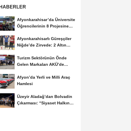
 HABERLER
Afyonkarahisar’da Üniversite
Öğrencilerinin 8 Projesine
ÜNİDES...
Afyonkarahisarlı Güreşçiler
Niğde’de Zirvede: 2 Altın
Madalya...
Turizm Sektörünün Önde
Gelen Markaları AKÜ’de
Öğrencilerle Buluştu
Afyon’da Yerli ve Milli Araç
Hamlesi
Üzeyir Aladağ’dan Bolvadin
Çıkarması: “Siyaset Halkın
İçinde...