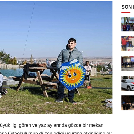
SON
büyük ilgi gören ve yaz aylarında gözde bir mekan
Paşa Ortaokulu’nun düzenlediği uçurtma etkinliğine ev