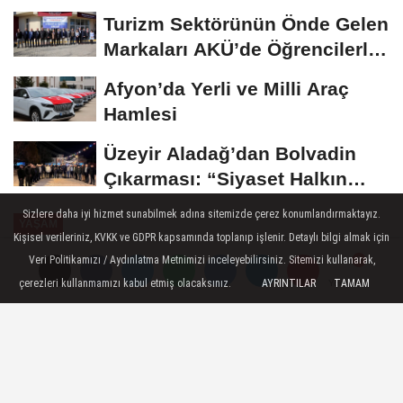
Madalya...
Turizm Sektörünün Önde Gelen
Markaları AKÜ’de Öğrencilerle
Buluştu
Afyon’da Yerli ve Milli Araç
Hamlesi
Üzeyir Aladağ’dan Bolvadin
Çıkarması: “Siyaset Halkın
İçinde...
Sizlere daha iyi hizmet sunabilmek adına sitemizde çerez konumlandırmaktayız.
YAŞAM
Kişisel verileriniz, KVKK ve GDPR kapsamında toplanıp işlenir. Detaylı bilgi almak için
Yayınlanma: 24 Ekim 2024 - 13:20
Veri Politikamızı / Aydınlatma Metnimizi inceleyebilirsiniz. Sitemizi kullanarak,
çerezleri kullanmamızı kabul etmiş olacaksınız.
AYRINTILAR
TAMAM
Yorumlar
Yorumlar
BESAŞ, ürün yelpazesini her
geçen gün geliştiriyor
Bursa Büyükşehir Belediyesi iştiraklerinden
BESAŞ, ata tohumu siyez buğdayı ve