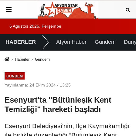
6 Ağustos 2026, Perşembe
HABERLER
Afyon Haber
Gündem
Dün
Haberler
Gündem
GÜNDEM
Yayınlanma: 24 Ekim 2024 - 13:25
Esenyurt'ta "Bütünleşik Kent
Temizliği" hareketi başladı
Esenyurt Belediyesi'nin, İlçe Kaymakamlığı
ile birlikte düzenlediği “Bütünleşik Kent